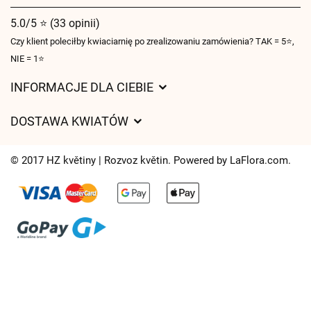
5.0/5 ⭐ (33 opinii)
Czy klient poleciłby kwiaciarnię po zrealizowaniu zamówienia? TAK = 5⭐,
NIE = 1⭐
INFORMACJE DLA CIEBIE
Regulamin sklepu internetowego
DOSTAWA KWIATÓW
Ochrona danych osobowych
Opłaty za dostawę
Czasy dostawy kwiatów – przegląd możliwości
© 2017 HZ květiny | Rozvoz květin. Powered by
LaFlora.com
.
Gdzie dostarczamy kwiaty
Ciasteczka
Kontakt