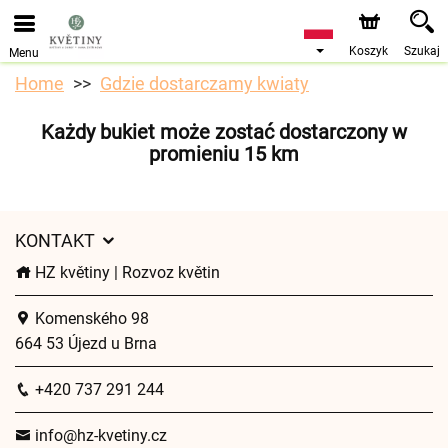
Przyjmujemy zamówienia za pośrednictwem naszego
sklepu internetowego. Najbliższy możliwy termin dostawy
to 10.08.2026 z powodu urlopu.
Koszyk
Szukaj
Menu
Home
Gdzie dostarczamy kwiaty
Każdy bukiet może zostać dostarczony w
promieniu 15 km
KONTAKT
HZ květiny | Rozvoz květin
Komenského 98
664 53 Újezd u Brna
+420 737 291 244
info@hz-kvetiny.cz