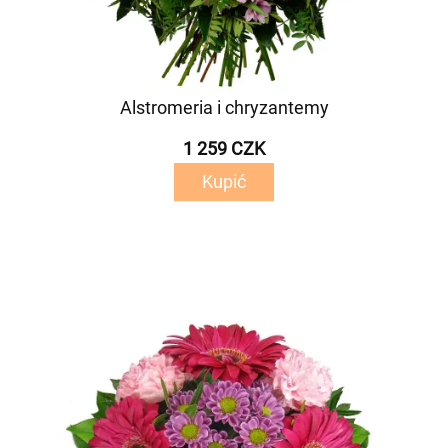
Alstromeria i chryzantemy
1 259 CZK
Kupić