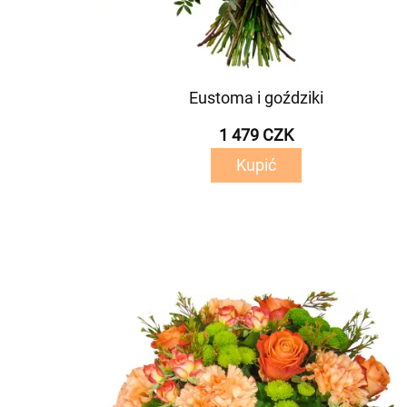
Eustoma i goździki
1 479 CZK
Kupić