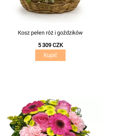
Kosz pełen róż i goździków
5 309 CZK
Kupić