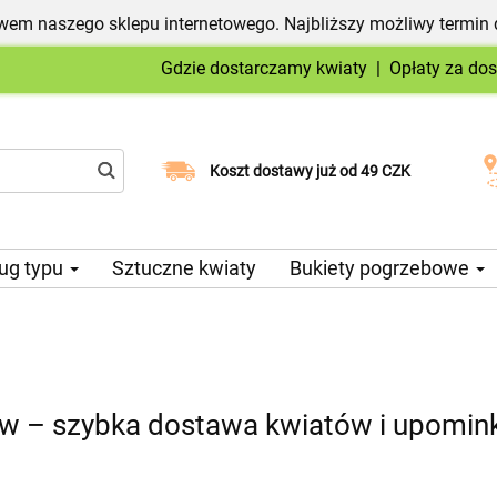
em naszego sklepu internetowego. Najbliższy możliwy termin 
Gdzie dostarczamy kwiaty
|
Opłaty za do
Wybierz datę dostawy
Koszt dostawy już od 49 CZK
ug typu
Sztuczne kwiaty
Bukiety pogrzebowe
w – szybka dostawa kwiatów i upomin