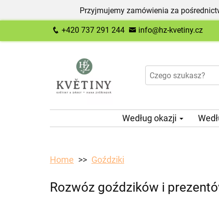
Przyjmujemy zamówienia za pośrednictw
+420 737 291 244
info@hz-kvetiny.cz
Według okazji
Wedł
Home
Goździki
Rozwóz goździków i prezentó