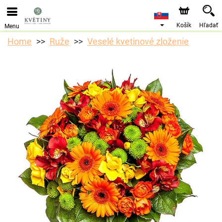
Objednávky prijímame prostredníctvom nášho e-shopu.
Najskorší možný termín doručenia je od 10.8.2026 z
dôvodu dovolenky.
Košík
Hľadať
Menu
Home
Ruže
Veselé kvetinové zloženie