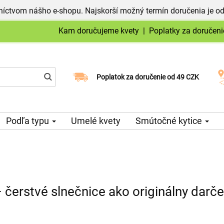
níctvom nášho e-shopu. Najskorší možný termín doručenia je od
Kam doručujeme kvety
|
Poplatky za doručeni
Vyberte si dátum doručenia
Poplatok za doručenie od 49 CZK
Podľa typu
Umelé kvety
Smútočné kytice
 čerstvé slnečnice ako originálny darč