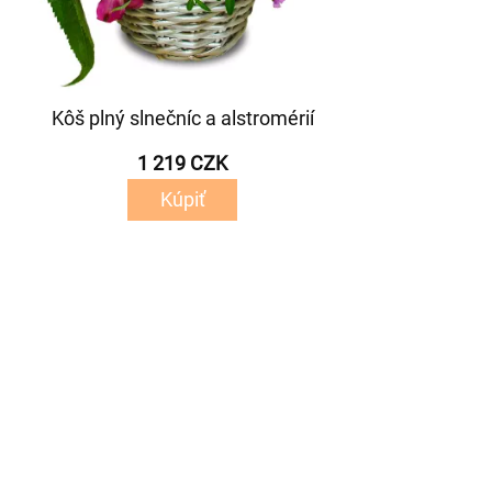
Kôš plný slnečníc a alstromérií
1 219 CZK
Kúpiť