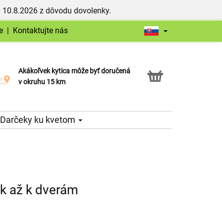
 10.8.2026 z dôvodu dovolenky.
e
|
Kontaktujte nás
Akákoľvek kytica môže byť doručená
Služba Click & Collect
v okruhu 15 km
Darčeky ku kvetom
ek až k dverám