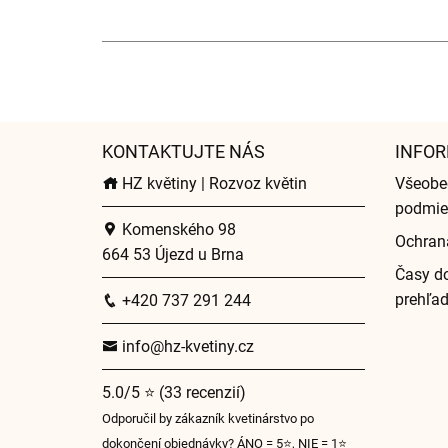
KONTAKTUJTE NÁS
INFOR
HZ květiny | Rozvoz květin
Všeobe
podmie
Komenského 98
Ochran
664 53 Újezd u Brna
Časy do
prehľa
+420 737 291 244
info@hz-kvetiny.cz
5.0/5 ⭐ (33 recenzií)
Odporučil by zákazník kvetinárstvo po
dokončení objednávky? ÁNO = 5⭐, NIE = 1⭐