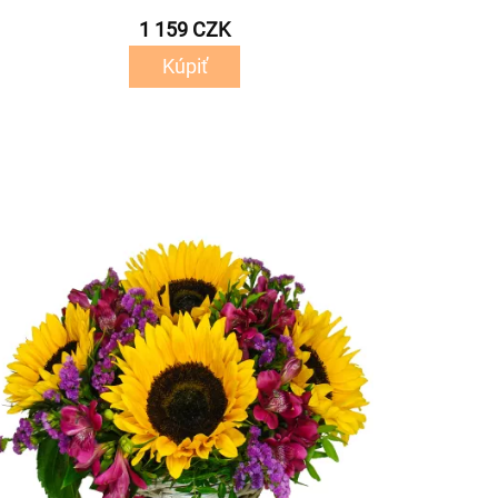
1 159 CZK
Kúpiť