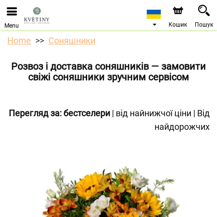
Ми приймаємо замовлення через наш інтернет-
магазин. Найближча можлива дата доставки —
10.08.2026 у зв’язку з відпусткою.
Кошик
Пошук
Menu
Home
Соняшники
Розвоз і доставка соняшників — замовити
свіжі соняшники зручним сервісом
Перегляд за:
бестселери
|
від найнижчої ціни
|
Від
найдорожчих