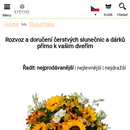
Objednávky přes e-shop přijímáme. Nejbližší možné
doručení je od 10.8.2026 z důvodu dovolené.
Košík
Hledat
Menu
Home
Slunečnice
Rozvoz a doručení čerstvých slunečnic a dárků
přímo k vašim dveřím
Řadit:
nejprodávanější
|
nejlevnější
|
nejdražší