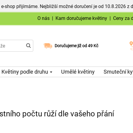
 e-shop přijímáme. Nejbližší možné doručení je od 10.8.2026 z 
O nás
|
Kam doručujeme květiny
|
Ceny za 
Doručujeme již od 49 Kč
Možný výběr času a dne doručení
Květiny podle druhu
Umělé květiny
Smuteční ky
stního počtu růží dle vašeho přání