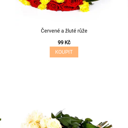
Červené a žluté růže
99 Kč
KOUPIT