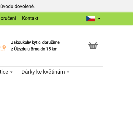
důvodu dovolené.
doručení
|
Kontakt
Jakoukoliv kytici doručíme
Možnost vyzvednout v naší květince
z Újezdu u Brna do 15 km
tice
Dárky ke květinám