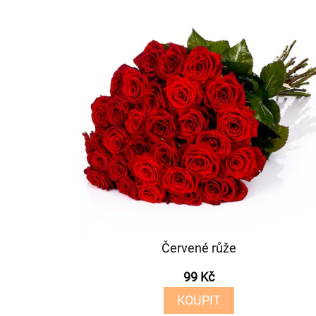
Červené růže
99 Kč
KOUPIT