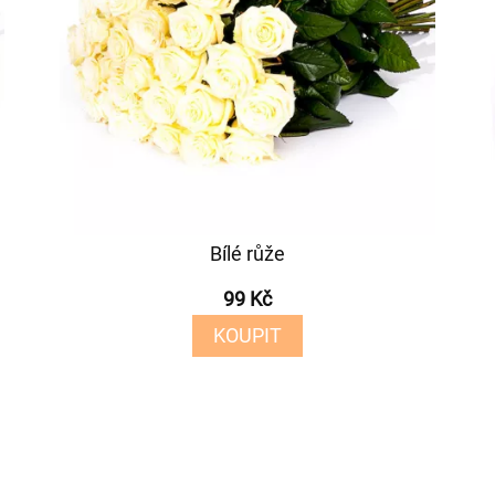
Bílé růže
99 Kč
KOUPIT