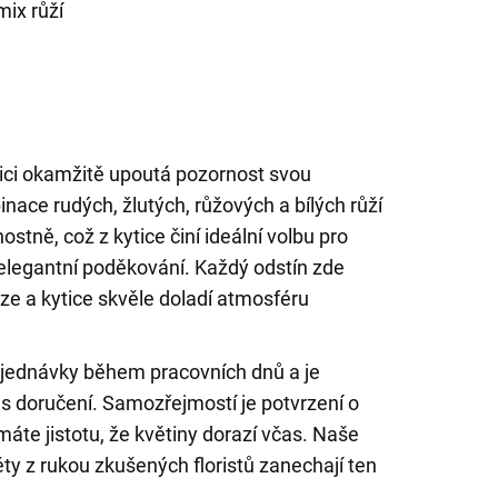
ix růží
tici okamžitě upoutá pozornost svou
nace rudých, žlutých, růžových a bílých růží
ostně, což z kytice činí ideální volbu pro
 elegantní poděkování. Každý odstín zde
ze a kytice skvěle doladí atmosféru
jednávky během pracovních dnů a je
 doručení. Samozřejmostí je potvrzení o
áte jistotu, že květiny dorazí včas. Naše
ty z rukou zkušených floristů zanechají ten