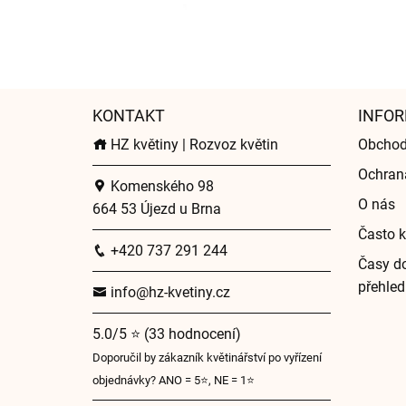
KONTAKT
INFOR
HZ květiny | Rozvoz květin
Obchod
Ochran
Komenského 98
O nás
664 53 Újezd u Brna
Často k
+420 737 291 244
Časy do
přehled
info@hz-kvetiny.cz
5.0/5 ⭐ (33 hodnocení)
Doporučil by zákazník květinářství po vyřízení
objednávky? ANO = 5⭐, NE = 1⭐