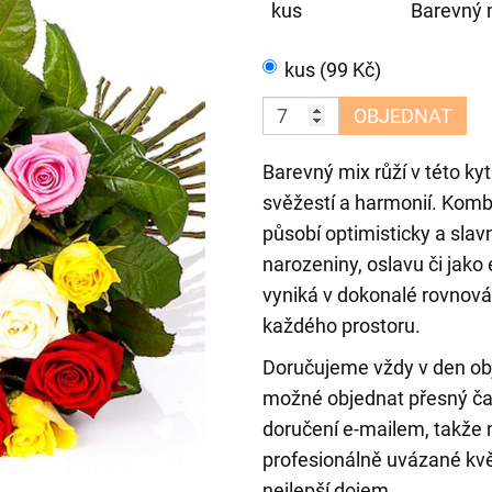
kus
Barevný m
kus (99 Kč)
OBJEDNAT
Barevný mix růží v této ky
svěžestí a harmonií. Kombi
působí optimisticky a slavn
narozeniny, oslavu či jako
vyniká v dokonalé rovnová
každého prostoru.
Doručujeme vždy v den ob
možné objednat přesný čas
doručení e-mailem, takže m
profesionálně uvázané kvě
nejlepší dojem.