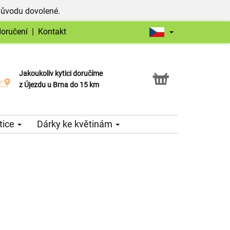
důvodu dovolené.
doručení
|
Kontakt
Jakoukoliv kytici doručíme
Možnost vyzvednout v naší květince
z Újezdu u Brna do 15 km
tice
Dárky ke květinám