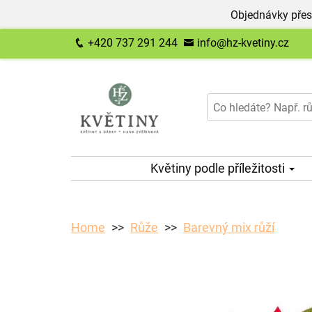
Objednávky přes
+420 737 291 244
info@hz-kvetiny.cz
Květiny podle příležitosti
Home
Růže
Barevný mix růží