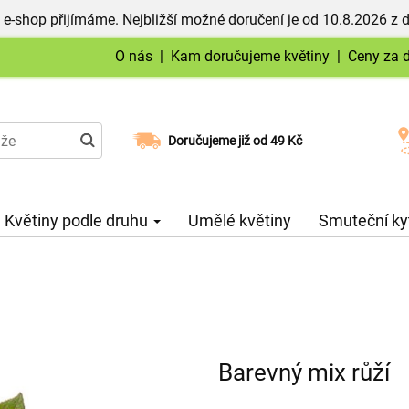
 e-shop přijímáme. Nejbližší možné doručení je od 10.8.2026 z 
O nás
|
Kam doručujeme květiny
|
Ceny za 
Doručujeme již od 49 Kč
Možný výběr času a dne doručení
Květiny podle druhu
Umělé květiny
Smuteční ky
Barevný mix růží