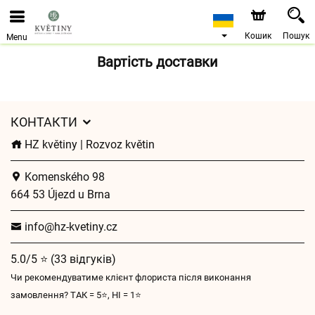
Ми приймаємо замовлення через наш інтернет-
магазин. Найближча можлива дата доставки —
10.08.2026 у зв’язку з відпусткою.
Кошик
Пошук
Menu
Вартість доставки
КОНТАКТИ
HZ květiny | Rozvoz květin
Komenského 98
664 53 Újezd u Brna
info@hz-kvetiny.cz
5.0/5 ⭐ (33 відгуків)
Чи рекомендуватиме клієнт флориста після виконання
замовлення? ТАК = 5⭐, НІ = 1⭐