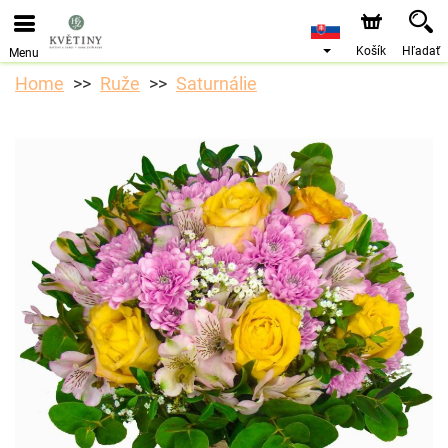
Objednávky prijímame prostredníctvom nášho e-shopu.
Najskorší možný termín doručenia je od 10.8.2026 z
dôvodu dovolenky.
Košík
Hľadať
Menu
Home
Ruže
Saturnálie