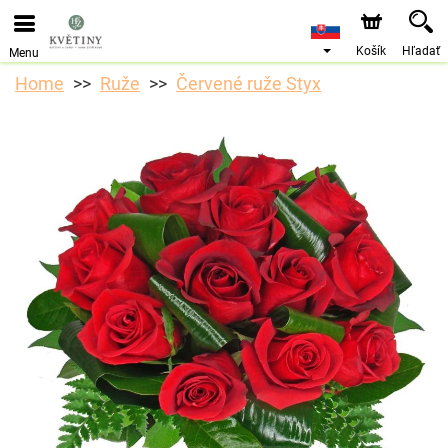
Objednávky prijímame prostredníctvom nášho e-shopu.
Najskorší možný termín doručenia je od 10.8.2026 z
dôvodu dovolenky.
Košík
Hľadať
Menu
Home
Ruže
Červené ruže Styx