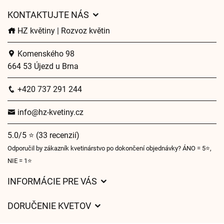
KONTAKTUJTE NÁS
HZ květiny | Rozvoz květin
Komenského 98
664 53 Újezd u Brna
+420 737 291 244
info@hz-kvetiny.cz
5.0/5 ⭐ (33 recenzií)
Odporučil by zákazník kvetinárstvo po dokončení objednávky? ÁNO = 5⭐,
NIE = 1⭐
INFORMÁCIE PRE VÁS
Všeobecné obchodné podmienky
DORUČENIE KVETOV
Ochrana osobných údajov
Poplatky za doručenie