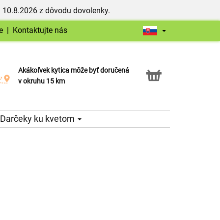
 10.8.2026 z dôvodu dovolenky.
e
|
Kontaktujte nás
Akákoľvek kytica môže byť doručená
Služba Click & Collect
v okruhu 15 km
Darčeky ku kvetom