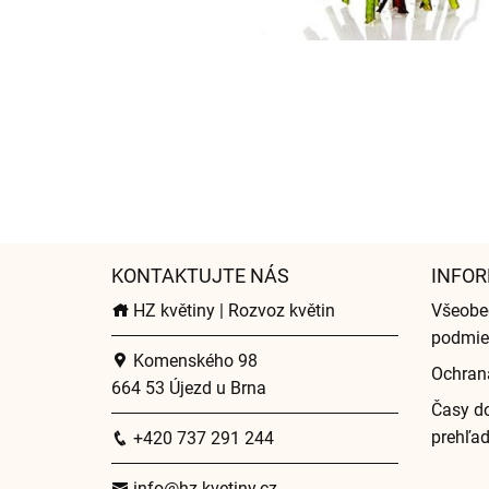
KONTAKTUJTE NÁS
INFOR
HZ květiny | Rozvoz květin
Všeobe
podmie
Komenského 98
Ochran
664 53 Újezd u Brna
Časy do
prehľa
+420 737 291 244
info@hz-kvetiny.cz