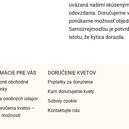
uvázaná našimi skúsenými
odovzdania. Doručujeme v
ponúkame možnosť objedna
Samozrejmosťou je potvrd
istotu, že kytica dorazila.
MÁCIE PRE VÁS
DORUČENIE KVETOV
cné obchodné
Poplatky za doručenie
nky
Kam doručujeme kvety
a osobných údajov
Súbory cookie
ručenia kvetov –
Kontaktujte nás
d možností