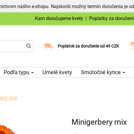
níctvom nášho e-shopu. Najskorší možný termín doručenia je od
Kam doručujeme kvety
|
Poplatky za doručeni
Vyberte si dátum doručenia
Poplatok za doručenie od 49 CZK
Podľa typu
Umelé kvety
Smútočné kytice
ery mix
Minigerbery mix