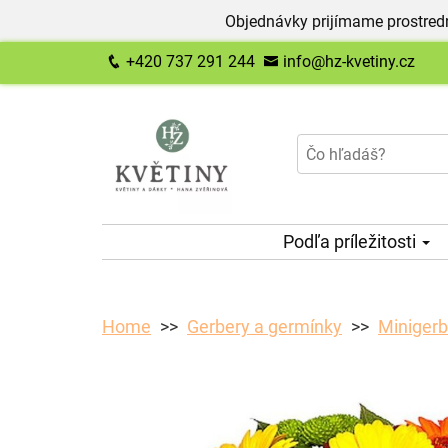
Objednávky prijímame prostred
+420 737 291 244
info@hz-kvetiny.cz
Podľa príležitosti
Home
Gerbery a germínky
Minigerb