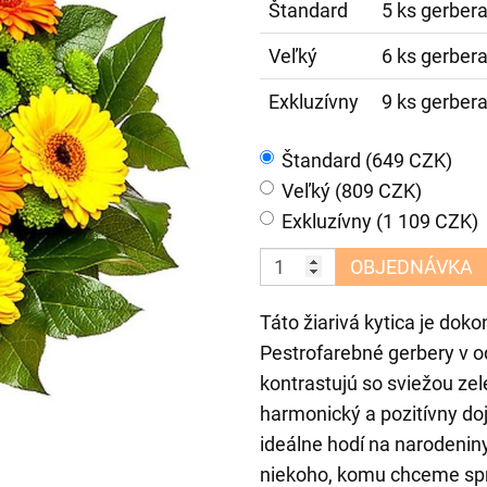
Štandard
5 ks gerbera
Veľký
6 ks gerbera
Exkluzívny
9 ks gerbera
Štandard (649 CZK)
Veľký (809 CZK)
Exkluzívny (1 109 CZK)
OBJEDNÁVKA
Táto žiarivá kytica je dok
Pestrofarebné gerbery v od
kontrastujú so sviežou ze
harmonický a pozitívny d
ideálne hodí na narodeniny
niekoho, komu chceme sprí