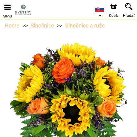
Objednávky prijímame prostredníctvom nášho e-shopu.
Najskorší možný termín doručenia je od 10.8.2026 z
dôvodu dovolenky.
Košík
Hľadať
Menu
Home
Slnečnice
Slnečnice a ruže