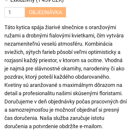
OBJEDNÁVKA
Táto kytica spája žiarivé slnečnice s oranžovými
ružami a drobnými fialovými kvietkami, čím vytvára
nezameniteľnú veselú atmosféru. Kombinácia
sviežich, sýtych farieb pôsobí veľmi optimisticky a
rozjasní každý priestor, v ktorom sa ocitne. Vhodná
je najmä pre slávnostné okamihy, narodeniny či ako
pozdrav, ktorý poteší každého obdarovaného.
Kvetiny sú aranžované s maximálnym dôrazom na
detail a profesionalitu našimi skúsenými floristami.
Doručujeme v deň objednávky počas pracovných dní
a samozrejmosťou je možnosť objednať si presný
čas doručenia. Naša služba zaručuje istotu
doručenia a potvrdenie obdržíte e-mailom.