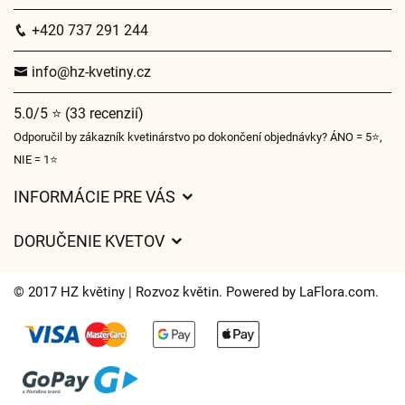
+420 737 291 244
info@hz-kvetiny.cz
5.0/5 ⭐ (33 recenzií)
Odporučil by zákazník kvetinárstvo po dokončení objednávky? ÁNO = 5⭐,
NIE = 1⭐
INFORMÁCIE PRE VÁS
Všeobecné obchodné podmienky
DORUČENIE KVETOV
Ochrana osobných údajov
Poplatky za doručenie
Časy doručenia kvetov – prehľad možností
© 2017 HZ květiny | Rozvoz květin. Powered by
LaFlora.com
.
Kam doručujeme kvety
Súbory cookie
Kontaktujte nás