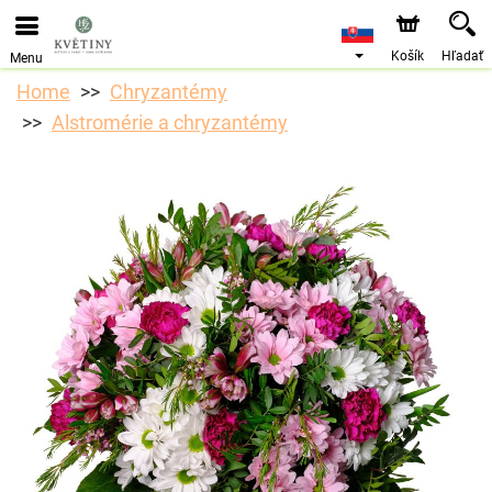
Objednávky prijímame prostredníctvom nášho e-shopu.
Najskorší možný termín doručenia je od 10.8.2026 z
dôvodu dovolenky.
Košík
Hľadať
Menu
Home
Chryzantémy
Alstromérie a chryzantémy