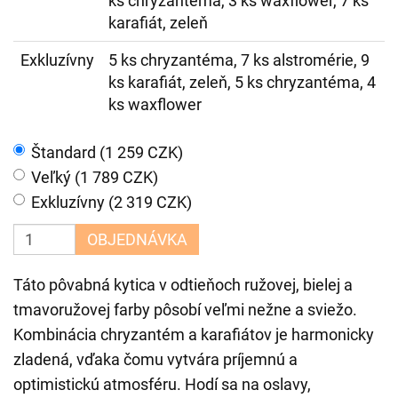
ks chryzantéma, 3 ks waxflower, 7 ks
karafiát, zeleň
Exkluzívny
5 ks chryzantéma, 7 ks alstromérie, 9
ks karafiát, zeleň, 5 ks chryzantéma, 4
ks waxflower
Štandard (1 259 CZK)
Veľký (1 789 CZK)
Exkluzívny (2 319 CZK)
OBJEDNÁVKA
Táto pôvabná kytica v odtieňoch ružovej, bielej a
tmavoružovej farby pôsobí veľmi nežne a sviežo.
Kombinácia chryzantém a karafiátov je harmonicky
zladená, vďaka čomu vytvára príjemnú a
optimistickú atmosféru. Hodí sa na oslavy,