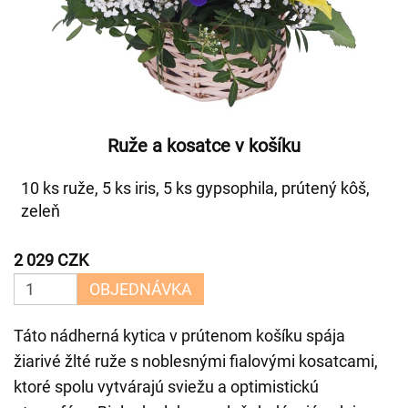
Ruže a kosatce v košíku
10 ks ruže, 5 ks iris, 5 ks gypsophila, prútený kôš,
zeleň
2 029 CZK
OBJEDNÁVKA
Táto nádherná kytica v prútenom košíku spája
žiarivé žlté ruže s noblesnými fialovými kosatcami,
ktoré spolu vytvárajú sviežu a optimistickú