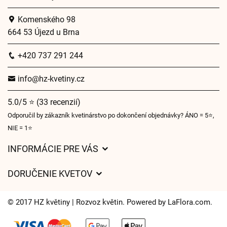
Komenského 98
664 53 Újezd u Brna
+420 737 291 244
info@hz-kvetiny.cz
5.0/5 ⭐ (33 recenzií)
Odporučil by zákazník kvetinárstvo po dokončení objednávky? ÁNO = 5⭐,
NIE = 1⭐
INFORMÁCIE PRE VÁS
Všeobecné obchodné podmienky
DORUČENIE KVETOV
Ochrana osobných údajov
Poplatky za doručenie
Časy doručenia kvetov – prehľad možností
© 2017 HZ květiny | Rozvoz květin. Powered by
LaFlora.com
.
Kam doručujeme kvety
Súbory cookie