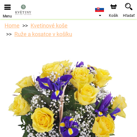
Objednávky prijímame prostredníctvom nášho e-shopu.
Najskorší možný termín doručenia je od 10.8.2026 z
dôvodu dovolenky.
Košík
Hľadať
Menu
Home
Kvetinové koše
Ruže a kosatce v košíku