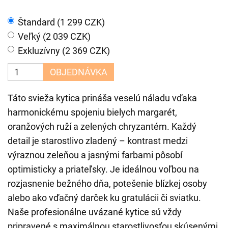
Štandard (1 299 CZK)
Veľký (2 039 CZK)
Exkluzívny (2 369 CZK)
OBJEDNÁVKA
Táto svieža kytica prináša veselú náladu vďaka
harmonickému spojeniu bielych margarét,
oranžových ruží a zelených chryzantém. Každý
detail je starostlivo zladený – kontrast medzi
výraznou zeleňou a jasnými farbami pôsobí
optimisticky a priateľsky. Je ideálnou voľbou na
rozjasnenie bežného dňa, potešenie blízkej osoby
alebo ako vďačný darček ku gratulácii či sviatku.
Naše profesionálne uvázané kytice sú vždy
pripravené s maximálnou starostlivosťou skúsenými