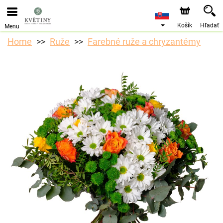
Objednávky prijímame prostredníctvom nášho e-shopu.
Najskorší možný termín doručenia je od 10.8.2026 z
dôvodu dovolenky.
Košík
Hľadať
Menu
Home
Ruže
Farebné ruže a chryzantémy