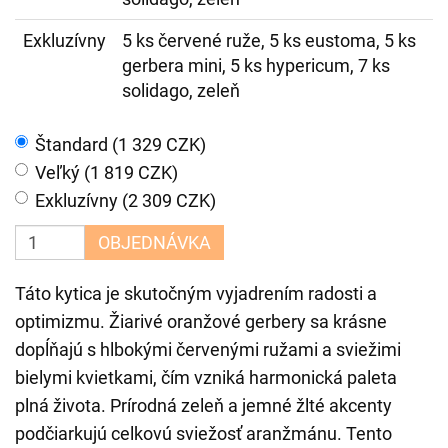
Exkluzívny
5 ks červené ruže, 5 ks eustoma, 5 ks
gerbera mini, 5 ks hypericum, 7 ks
solidago, zeleň
Štandard (1 329 CZK)
Veľký (1 819 CZK)
Exkluzívny (2 309 CZK)
OBJEDNÁVKA
Táto kytica je skutočným vyjadrením radosti a
optimizmu. Žiarivé oranžové gerbery sa krásne
dopĺňajú s hlbokými červenými ružami a sviežimi
bielymi kvietkami, čím vzniká harmonická paleta
plná života. Prírodná zeleň a jemné žlté akcenty
podčiarkujú celkovú sviežosť aranžmánu. Tento