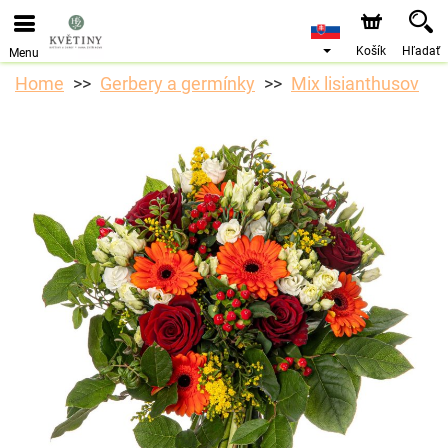
Objednávky prijímame prostredníctvom nášho e-shopu.
Najskorší možný termín doručenia je od 10.8.2026 z
dôvodu dovolenky.
Košík
Hľadať
Menu
Home
Gerbery a germínky
Mix lisianthusov