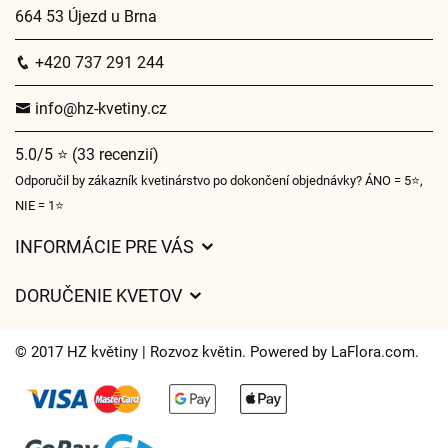
664 53 Újezd u Brna
+420 737 291 244
info@hz-kvetiny.cz
5.0/5 ⭐ (33 recenzií)
Odporučil by zákazník kvetinárstvo po dokončení objednávky? ÁNO = 5⭐,
NIE = 1⭐
INFORMÁCIE PRE VÁS
Všeobecné obchodné podmienky
DORUČENIE KVETOV
Ochrana osobných údajov
Poplatky za doručenie
Časy doručenia kvetov – prehľad možností
© 2017 HZ květiny | Rozvoz květin. Powered by
LaFlora.com
.
Kam doručujeme kvety
Súbory cookie
Kontaktujte nás