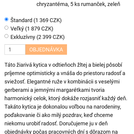
chryzantéma, 5 ks rumanček, zeleň
Štandard (1 369 CZK)
Veľký (1 879 CZK)
Exkluzívny (2 399 CZK)
OBJEDNÁVKA
Táto žiarivá kytica v odtieňoch žltej a bielej pôsobí
príjemne optimisticky a vnáša do priestoru radosť a
sviežosť. Elegantné ruže v kombinácii s veselými
gerberami a jemnými margarétkami tvoria
harmonický celok, ktorý dokáže rozjasniť každý deň.
Takáto kytica je dokonalou voľbou na narodeniny,
poďakovanie či ako milý pozdrav, keď chceme
niekomu urobiť radosť. Doručujeme ju v deň
objednávky počas pracovných dní s dôrazom na