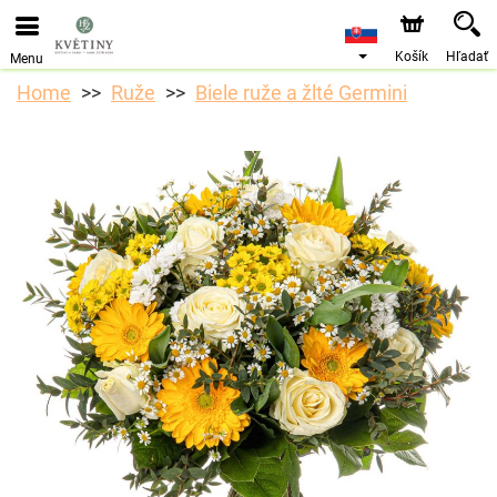
Objednávky prijímame prostredníctvom nášho e-shopu.
Najskorší možný termín doručenia je od 10.8.2026 z
dôvodu dovolenky.
Košík
Hľadať
Menu
Home
Ruže
Biele ruže a žlté Germini