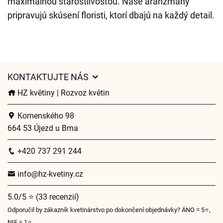
maximálnou starostlivosťou. Naše aranžmány
pripravujú skúsení floristi, ktorí dbajú na každý detail.
KONTAKTUJTE NÁS
HZ květiny | Rozvoz květin
Komenského 98
664 53 Újezd u Brna
+420 737 291 244
info@hz-kvetiny.cz
5.0/5 ⭐ (33 recenzií)
Odporučil by zákazník kvetinárstvo po dokončení objednávky? ÁNO = 5⭐,
NIE = 1⭐