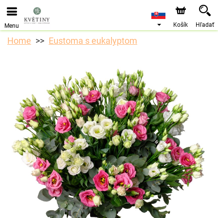
Košík
Hľadať
Menu
Home
Eustoma s eukalyptom