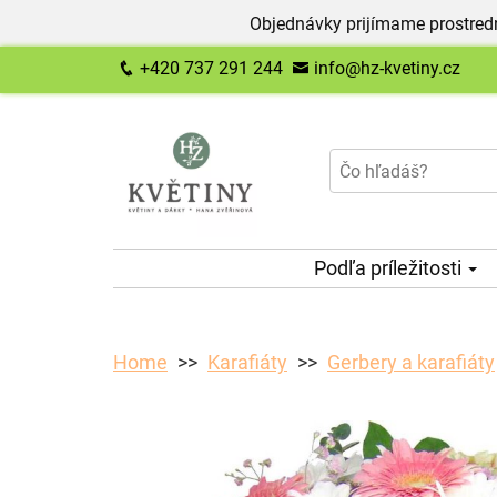
Objednávky prijímame prostred
+420 737 291 244
info@hz-kvetiny.cz
Podľa príležitosti
Home
Karafiáty
Gerbery a karafiáty