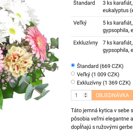
Štandard
3 ks karafiát
eukalyptus (e
Veľký
5 ks karafiát,
gypsophila, e
Exkluzívny
7 ks karafiát,
gypsophila, e
Štandard (669 CZK)
Veľký (1 009 CZK)
Exkluzívny (1 369 CZK)
OBJEDNÁVKA
Táto jemná kytica v sebe s
pôsobia veľmi elegantne a
dopĺňajú s ružovými gerbe