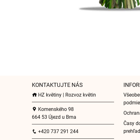
KONTAKTUJTE NÁS
INFOR
HZ květiny | Rozvoz květin
Všeobe
podmie
Komenského 98
Ochran
664 53 Újezd u Brna
Časy do
prehľa
+420 737 291 244