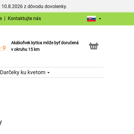
 10.8.2026 z dôvodu dovolenky.
e
|
Kontaktujte nás
Akákoľvek kytica môže byť doručená
Služba Click & Collect
v okruhu 15 km
Darčeky ku kvetom
y