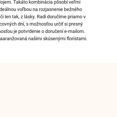
dojem. Takáto kombinácia pôsobí veľmi
e ideálnou voľbou na rozjasnenie bežného
 či len tak, z lásky. Radi doručíme priamo v
ovných dní, s možnosťou určiť si presný
sťou je potvrdenie o doručení e-mailom.
 naaranžovaná našimi skúsenými floristami.