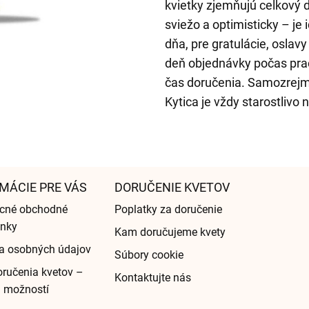
kvietky zjemňujú celkový 
sviežo a optimisticky – j
dňa, pre gratulácie, oslavy
deň objednávky počas prac
čas doručenia. Samozrejmo
Kytica je vždy starostlivo
MÁCIE PRE VÁS
DORUČENIE KVETOV
cné obchodné
Poplatky za doručenie
nky
Kam doručujeme kvety
a osobných údajov
Súbory cookie
ručenia kvetov –
Kontaktujte nás
d možností