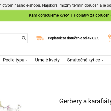
níctvom nášho e-shopu. Najskorší možný termín doručenia je od
Kam doručujeme kvety
|
Poplatky za doručeni
Vyberte si dátum doručenia
Poplatok za doručenie od 49 CZK
Podľa typu
Umelé kvety
Smútočné kytice
Gerbery a karafiát