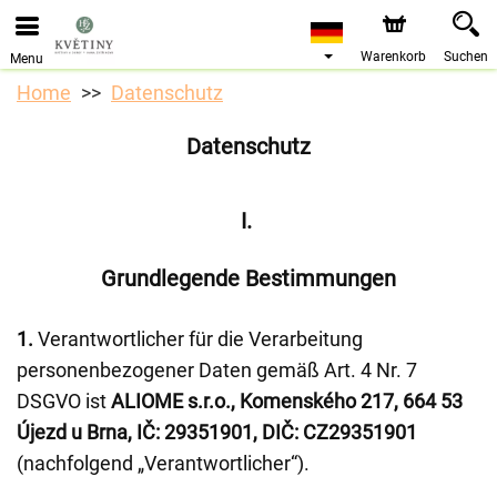
Bestellungen über unseren Onlineshop nehmen wir gerne
entgegen. Der frühestmögliche Liefertermin ist ab dem
10.08.2026 aufgrund von Betriebsurlaub.
Warenkorb
Suchen
Menu
Home
Datenschutz
Datenschutz
I.
Grundlegende Bestimmungen
1.
Verantwortlicher für die Verarbeitung
personenbezogener Daten gemäß Art. 4 Nr. 7
DSGVO ist
ALIOME s.r.o., Komenského 217, 664 53
Újezd u Brna, IČ: 29351901, DIČ: CZ29351901
(nachfolgend „Verantwortlicher“).