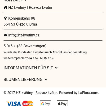
HZ květiny | Rozvoz květin
Komenského 98
664 53 Újezd u Brna
info@hz-kvetiny.cz
5.0/5 ⭐ (33 Bewertungen)
Würde der Kunde den Floristen nach Abschluss der Bestellung
weiterempfehlen? JA = 5⭐, NEIN = 1⭐
INFORMATIONEN FÜR SIE
Geschäftsbedingungen
BLUMENLIEFERUNG
Datenschutz
Liefergebühren
Lieferzeiten für Blumen – Übersicht der Möglichkeiten
© 2017 HZ květiny | Rozvoz květin. Powered by
LaFlora.com
.
Wohin wir Blumen liefern
Cookies