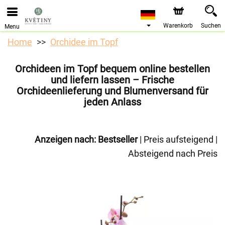
Bestellungen über unseren Onlineshop nehmen wir gerne
entgegen. Der frühestmögliche Liefertermin ist ab dem
10.08.2026 aufgrund von Betriebsurlaub.
Warenkorb
Suchen
Menu
Home
Orchidee im Topf
Orchideen im Topf bequem online bestellen
und liefern lassen – Frische
Orchideenlieferung und Blumenversand für
jeden Anlass
Anzeigen nach:
Bestseller
|
Preis aufsteigend
|
Absteigend nach Preis