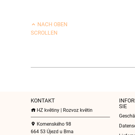
NACH OBEN
SCROLLEN
KONTAKT
INFOR
SIE
HZ květiny | Rozvoz květin
Geschä
Komenského 98
Datens
664 53 Újezd u Brna