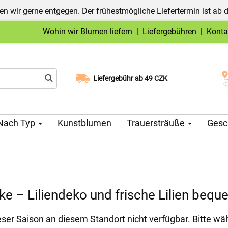
n wir gerne entgegen. Der frühestmögliche Liefertermin ist ab 
Wohin wir Blumen liefern
|
Liefergebühren
|
Konta
Liefergebühr ab 49 CZK
Wählen Sie Ihr Lieferdatum
Nach Typ
Kunstblumen
Trauersträuße
Gesc
 – Liliendeko und frische Lilien beque
ieser Saison an diesem Standort nicht verfügbar. Bitte wä