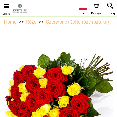
Przyjmujemy zamówienia za pośrednictwem naszego
sklepu internetowego. Najbliższy możliwy termin dostawy
to 10.08.2026 z powodu urlopu.
Koszyk
Szukaj
Menu
Home
Róże
Czerwone i żółte róże (sztuka)