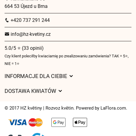
664 53 Újezd u Brna
+420 737 291 244
info@hz-kvetiny.cz
5.0/5 ⭐ (33 opinii)
Czy klient poleciłby kwiaciarnię po zrealizowaniu zamówienia? TAK = 5⭐,
NIE = 1⭐
INFORMACJE DLA CIEBIE
Regulamin sklepu internetowego
DOSTAWA KWIATÓW
Ochrona danych osobowych
Opłaty za dostawę
Czasy dostawy kwiatów – przegląd możliwości
© 2017 HZ květiny | Rozvoz květin. Powered by
LaFlora.com
.
Gdzie dostarczamy kwiaty
Ciasteczka
Kontakt