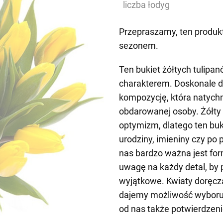
liczba łodyg
Przepraszamy, ten produkt
sezonem.
Ten bukiet żółtych tulipa
charakterem. Doskonale d
kompozycję, która natych
obdarowanej osoby. Żółty k
optymizm, dlatego ten buk
urodziny, imieniny czy po 
nas bardzo ważna jest fo
uwagę na każdy detal, by
wyjątkowe. Kwiaty doręcz
dajemy możliwość wyboru 
od nas także potwierdzeni