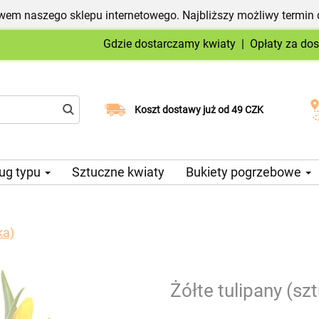
em naszego sklepu internetowego. Najbliższy możliwy termin 
Gdzie dostarczamy kwiaty
|
Opłaty za do
Wybierz datę dostawy
Koszt dostawy już od 49 CZK
ug typu
Sztuczne kwiaty
Bukiety pogrzebowe
ka)
Żółte tulipany (sz