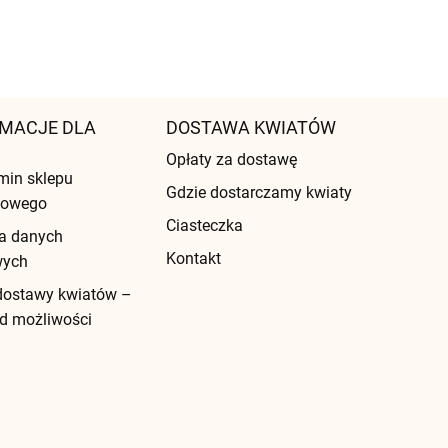
MACJE DLA
DOSTAWA KWIATÓW
Opłaty za dostawę
min sklepu
Gdzie dostarczamy kwiaty
etowego
Ciasteczka
a danych
Kontakt
wych
dostawy kwiatów –
d możliwości