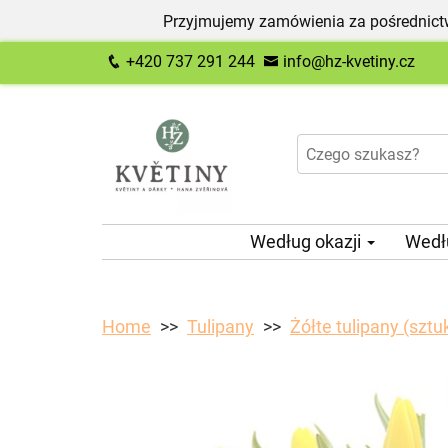
Przyjmujemy zamówienia za pośrednictw
+420 737 291 244
info@hz-kvetiny.cz
Według okazji
Wedł
Home
Tulipany
Żółte tulipany (sztu