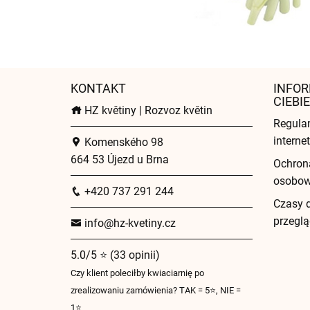
KONTAKT
INFOR
CIEBIE
HZ květiny | Rozvoz květin
Regula
intern
Komenského 98
664 53 Újezd u Brna
Ochron
osobo
+420 737 291 244
Czasy 
przeglą
info@hz-kvetiny.cz
5.0/5 ⭐ (33 opinii)
Czy klient poleciłby kwiaciarnię po
zrealizowaniu zamówienia? TAK = 5⭐, NIE =
1⭐