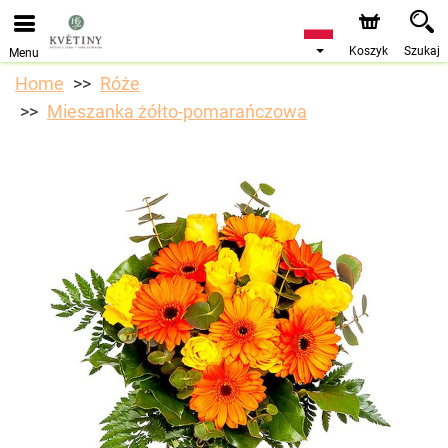
Przyjmujemy zamówienia za pośrednictwem naszego
sklepu internetowego. Najbliższy możliwy termin dostawy
to 10.08.2026 z powodu urlopu.
Koszyk
Szukaj
Menu
Home
Róże
Mieszanka żółto-pomarańczowa