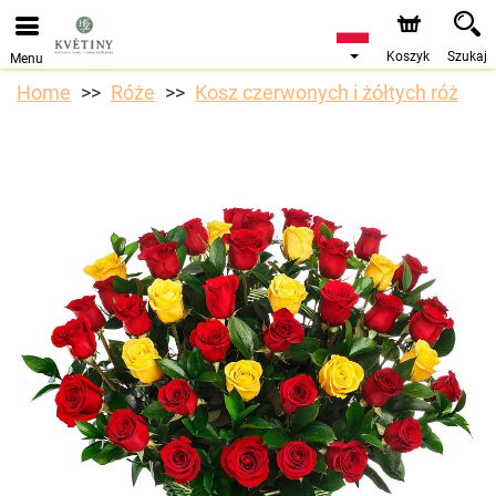
Przyjmujemy zamówienia za pośrednictwem naszego
sklepu internetowego. Najbliższy możliwy termin dostawy
to 10.08.2026 z powodu urlopu.
Koszyk
Szukaj
Menu
Home
Róże
Kosz czerwonych i żółtych róż