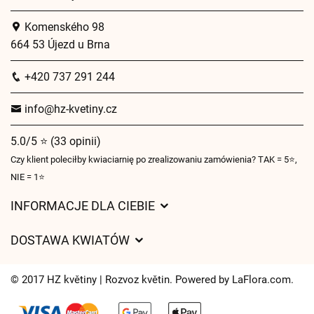
Komenského 98
664 53 Újezd u Brna
+420 737 291 244
info@hz-kvetiny.cz
5.0/5 ⭐ (33 opinii)
Czy klient poleciłby kwiaciarnię po zrealizowaniu zamówienia? TAK = 5⭐,
NIE = 1⭐
INFORMACJE DLA CIEBIE
Regulamin sklepu internetowego
DOSTAWA KWIATÓW
Ochrona danych osobowych
Opłaty za dostawę
Czasy dostawy kwiatów – przegląd możliwości
© 2017 HZ květiny | Rozvoz květin. Powered by
LaFlora.com
.
Gdzie dostarczamy kwiaty
Ciasteczka