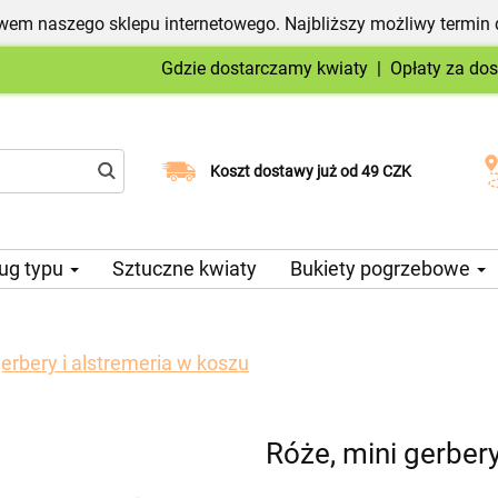
em naszego sklepu internetowego. Najbliższy możliwy termin 
Gdzie dostarczamy kwiaty
|
Opłaty za do
Wybierz datę dostawy
Koszt dostawy już od 49 CZK
ug typu
Sztuczne kwiaty
Bukiety pogrzebowe
gerbery i alstremeria w koszu
Róże, mini gerbery