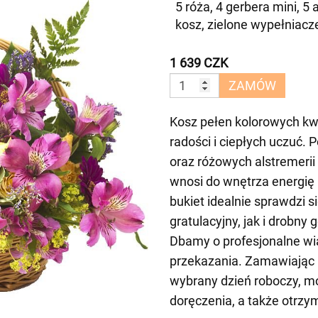
5 róża, 4 gerbera mini, 5
kosz, zielone wypełniacz
1 639 CZK
ZAMÓW
Kosz pełen kolorowych kw
radości i ciepłych uczuć. 
oraz różowych alstremerii
wnosi do wnętrza energię
bukiet idealnie sprawdzi 
gratulacyjny, jak i drobny 
Dbamy o profesjonalne wi
przekazania. Zamawiając 
wybrany dzień roboczy, m
doręczenia, a także otrz