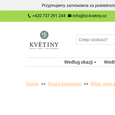
Przyjmujemy zamówienia za pośrednictw
+420 737 291 244
info@hz-kvetiny.cz
Według okazji
Wedł
Home
Kosze kwiatowe
Róże, mini 