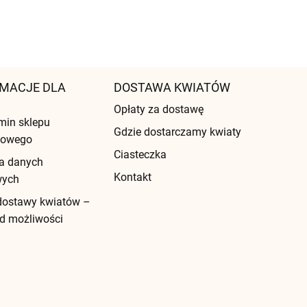
MACJE DLA
DOSTAWA KWIATÓW
Opłaty za dostawę
min sklepu
Gdzie dostarczamy kwiaty
etowego
Ciasteczka
a danych
Kontakt
wych
dostawy kwiatów –
d możliwości