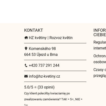
KONTAKT
INFOR
CIEBIE
HZ květiny | Rozvoz květin
Regula
intern
Komenského 98
664 53 Újezd u Brna
Ochron
osobo
+420 737 291 244
Czasy 
przeglą
info@hz-kvetiny.cz
5.0/5 ⭐ (33 opinii)
Czy klient poleciłby kwiaciarnię po
zrealizowaniu zamówienia? TAK = 5⭐, NIE =
1⭐