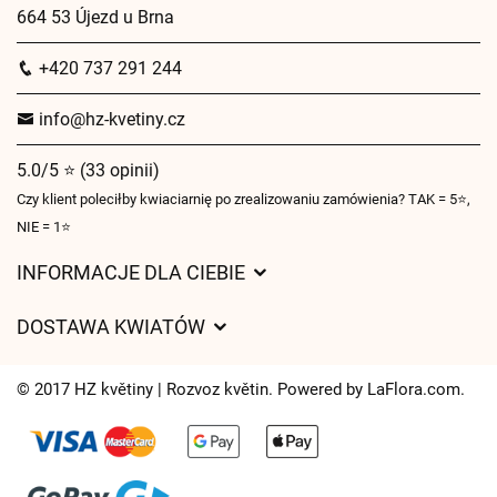
664 53 Újezd u Brna
+420 737 291 244
info@hz-kvetiny.cz
5.0/5 ⭐ (33 opinii)
Czy klient poleciłby kwiaciarnię po zrealizowaniu zamówienia? TAK = 5⭐,
NIE = 1⭐
INFORMACJE DLA CIEBIE
Regulamin sklepu internetowego
DOSTAWA KWIATÓW
Ochrona danych osobowych
Opłaty za dostawę
Czasy dostawy kwiatów – przegląd możliwości
© 2017 HZ květiny | Rozvoz květin. Powered by
LaFlora.com
.
Gdzie dostarczamy kwiaty
Ciasteczka
Kontakt