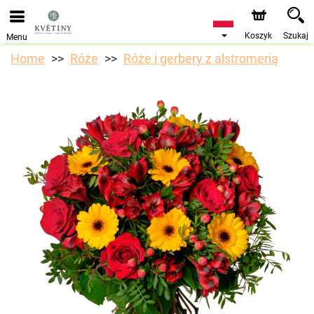
Przyjmujemy zamówienia za pośrednictwem naszego
sklepu internetowego. Najbliższy możliwy termin dostawy
to 10.08.2026 z powodu urlopu.
Koszyk
Szukaj
Menu
Home
Róże
Róże i gerbery z alstromerią