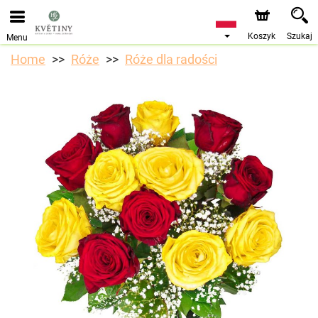
Przyjmujemy zamówienia za pośrednictwem naszego
sklepu internetowego. Najbliższy możliwy termin dostawy
to 10.08.2026 z powodu urlopu.
Koszyk
Szukaj
Menu
Home
Róże
Róże dla radości