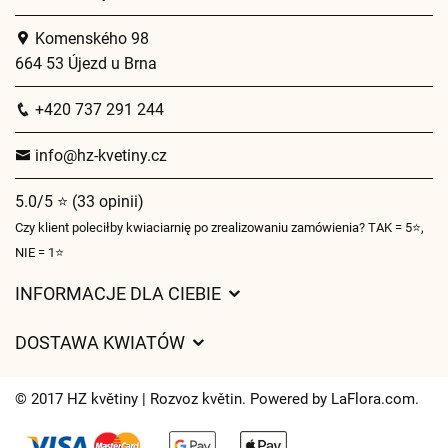
Komenského 98
664 53 Újezd u Brna
+420 737 291 244
info@hz-kvetiny.cz
5.0/5 ⭐ (33 opinii)
Czy klient poleciłby kwiaciarnię po zrealizowaniu zamówienia? TAK = 5⭐,
NIE = 1⭐
INFORMACJE DLA CIEBIE
Regulamin sklepu internetowego
DOSTAWA KWIATÓW
Ochrona danych osobowych
Opłaty za dostawę
Czasy dostawy kwiatów – przegląd możliwości
© 2017 HZ květiny | Rozvoz květin. Powered by
LaFlora.com
.
Gdzie dostarczamy kwiaty
Ciasteczka