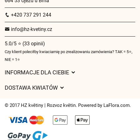
664 53 Újezd u Brna
+420 737 291 244
info@hz-kvetiny.cz
5.0/5 ⭐ (33 opinii)
Czy klient poleciłby kwiaciarnię po zrealizowaniu zamówienia? TAK = 5⭐,
NIE = 1⭐
INFORMACJE DLA CIEBIE
Regulamin sklepu internetowego
DOSTAWA KWIATÓW
Ochrona danych osobowych
Opłaty za dostawę
Czasy dostawy kwiatów – przegląd możliwości
© 2017 HZ květiny | Rozvoz květin. Powered by
LaFlora.com
.
Gdzie dostarczamy kwiaty
Ciasteczka
Kontakt