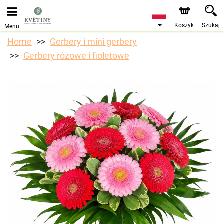
Przyjmujemy zamówienia za pośrednictwem naszego
sklepu internetowego. Najbliższy możliwy termin dostawy
to 10.08.2026 z powodu urlopu.
Koszyk
Szukaj
Menu
Home
Gerbery i mini gerbery
Gerbery różowe i fioletowe