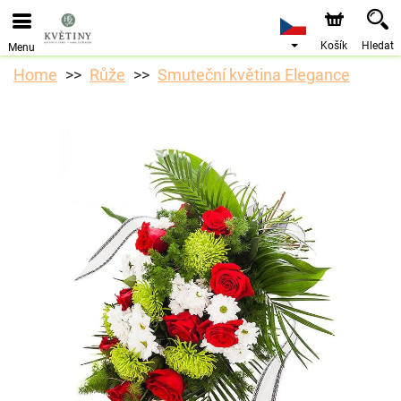
Objednávky přes e-shop přijímáme. Nejbližší možné
doručení je od 10.8.2026 z důvodu dovolené.
Košík
Hledat
Menu
Home
Růže
Smuteční květina Elegance