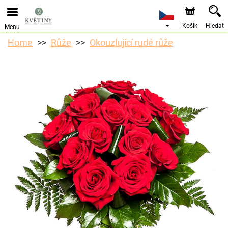
Objednávky přes e-shop přijímáme. Nejbližší možné
doručení je od 10.8.2026 z důvodu dovolené.
Košík
Hledat
Menu
Home
Růže
Okouzlující rudé růže