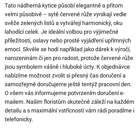
Tato nádherná kytice působí elegantně a přitom
velmi působivě – sytě červené růže vynikají vedle
svěže zelených listů a vytvářejí harmonický, oku
lahodící celek. Je ideální volbou pro výjimečné
příležitosti, oslavy nebo prosté vyjádření upřímných
emocí. Skvěle se hodí například jako dárek k výročí,
narozeninám či jen pro radost, protože červené růže
jsou symbolem vášně i hluboké úcty. K objednávce
nabízíme možnost zvolit si přesný čas doručení a
samozřejmě doručujeme ještě tentýž pracovní den.
O všem vás informujeme potvrzením doručení e-
mailem. Našim floristům skutečně záleží na každém
detailu a s maximální vstřícností vám rádi poradíme i
telefonicky.