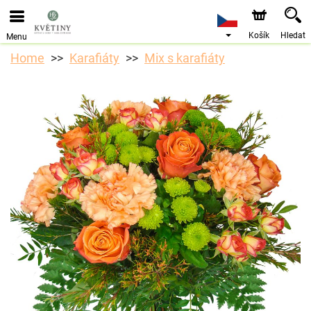
Objednávky přes e-shop přijímáme. Nejbližší možné
doručení je od 10.8.2026 z důvodu dovolené.
Košík
Hledat
Menu
Home
Karafiáty
Mix s karafiáty