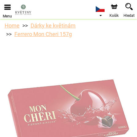
Košík
Hledat
Menu
Home
Dárky ke květinám
Ferrero Mon Cheri 157g