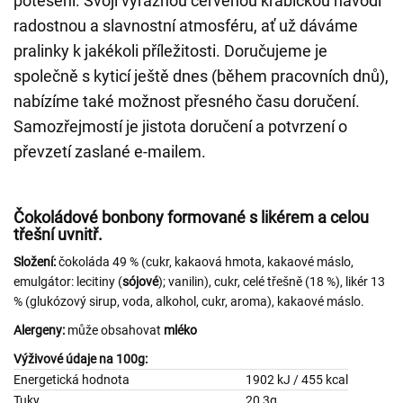
potěšení. Svojí výraznou červenou krabičkou navodí
radostnou a slavnostní atmosféru, ať už dáváme
pralinky k jakékoli příležitosti. Doručujeme je
společně s kyticí ještě dnes (během pracovních dnů),
nabízíme také možnost přesného času doručení.
Samozřejmostí je jistota doručení a potvrzení o
převzetí zaslané e-mailem.
Čokoládové bonbony formované s likérem a celou
třešní uvnitř.
Složení:
čokoláda 49 % (cukr, kakaová hmota, kakaové máslo,
emulgátor: lecitiny (
sójové
); vanilin), cukr, celé třešně (18 %), likér 13
% (glukózový sirup, voda, alkohol, cukr, aroma), kakaové máslo.
Alergeny:
může obsahovat
mléko
Výživové údaje na 100g:
Energetická hodnota
1902 kJ / 455 kcal
Tuky
20,3g