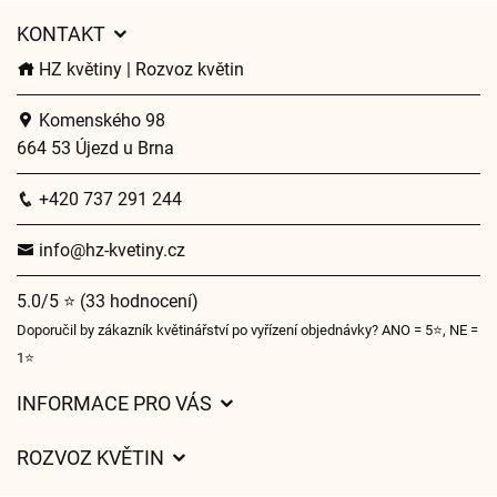
KONTAKT
HZ květiny | Rozvoz květin
Komenského 98
664 53 Újezd u Brna
+420 737 291 244
info@hz-kvetiny.cz
5.0/5 ⭐ (33 hodnocení)
Doporučil by zákazník květinářství po vyřízení objednávky? ANO = 5⭐, NE =
1⭐
INFORMACE PRO VÁS
Obchodní podmínky
ROZVOZ KVĚTIN
Ochrana osobních údajů
Ceny za doručení