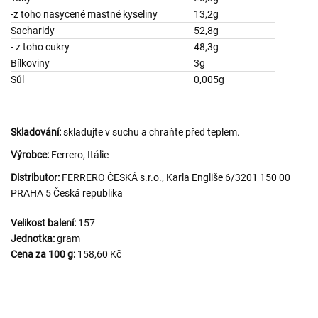
-z toho nasycené mastné kyseliny
13,2g
Sacharidy
52,8g
- z toho cukry
48,3g
Bílkoviny
3g
Sůl
0,005g
Skladování:
skladujte v suchu a chraňte před teplem.
Výrobce:
Ferrero, Itálie
Distributor:
FERRERO ČESKÁ s.r.o., Karla Engliše 6/3201 150 00
PRAHA 5 Česká republika
Velikost balení:
157
Jednotka:
gram
Cena za 100 g:
158,60 Kč