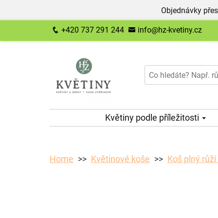
Objednávky přes
+420 737 291 244
info@hz-kvetiny.cz
Květiny podle příležitosti
Home
Květinové koše
Koš plný růží