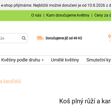
 e-shop přijímáme. Nejbližší možné doručení je od 10.8.2026 z 
O nás
|
Kam doručujeme květiny
|
Ceny za 
Doručujeme již od 49 Kč
Možný výběr času a dne doručení
Květiny podle druhu
Umělé květiny
Smuteční ky
 a karafiátů
Koš plný růží a kar