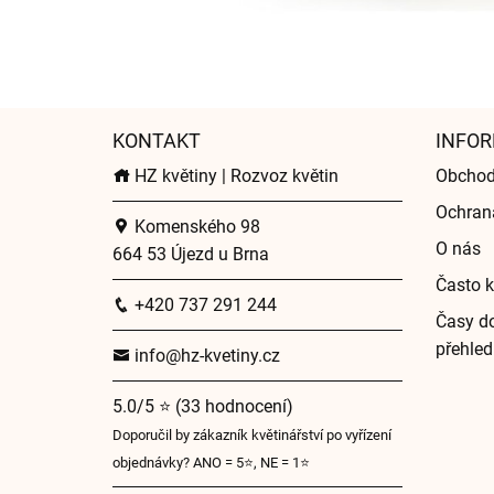
KONTAKT
INFOR
HZ květiny | Rozvoz květin
Obchod
Ochran
Komenského 98
O nás
664 53 Újezd u Brna
Často k
+420 737 291 244
Časy do
přehled
info@hz-kvetiny.cz
5.0/5 ⭐ (33 hodnocení)
Doporučil by zákazník květinářství po vyřízení
objednávky? ANO = 5⭐, NE = 1⭐