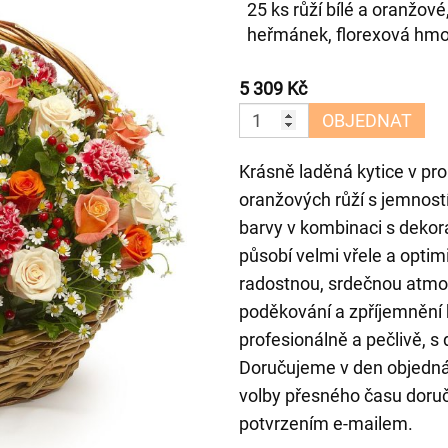
25 ks růží bílé a oranžové
heřmánek, florexová hmot
5 309 Kč
OBJEDNAT
Krásně laděná kytice v pro
oranžových růží s jemnost
barvy v kombinaci s dekor
působí velmi vřele a opti
radostnou, srdečnou atmosf
poděkování a zpříjemnění
profesionálně a pečlivě, s
Doručujeme v den objedn
volby přesného času doruč
potvrzením e-mailem.