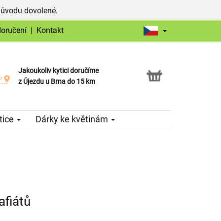
důvodu dovolené.
doručení
|
Kontakt
Jakoukoliv kytici doručíme
Možnost vyzvednout v naší květince
z Újezdu u Brna do 15 km
tice
Dárky ke květinám
afiátů