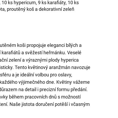
, 10 ks hypericum, 9 ks karafiáty, 10 ks
a, proutěný koš a dekorativní zeleň
utěném koši propojuje eleganci bílých a
í karafiátů a svěžestí heřmánku. Veselé
ační zelení a výraznými plody hyperica
misticky. Tento květinový aranžmán navozuje
éru a je ideální volbou pro oslavy,
 každého výjimečného dne. Květiny vážeme
 důrazem na detail i precizní formu předání.
ávky během pracovních dnů s možností
ení. Naše jistota doručení potěší i včasným