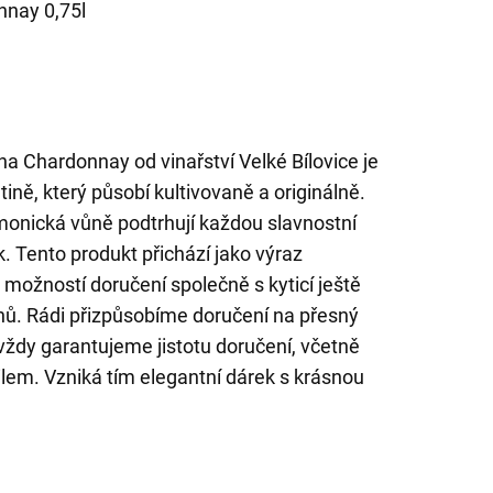
nay 0,75l
a Chardonnay od vinařství Velké Bílovice je
ně, který působí kultivovaně a originálně.
onická vůně podtrhují každou slavnostní
k. Tento produkt přichází jako výraz
možností doručení společně s kyticí ještě
ů. Rádi přizpůsobíme doručení na přesný
vždy garantujeme jistotu doručení, včetně
ilem. Vzniká tím elegantní dárek s krásnou