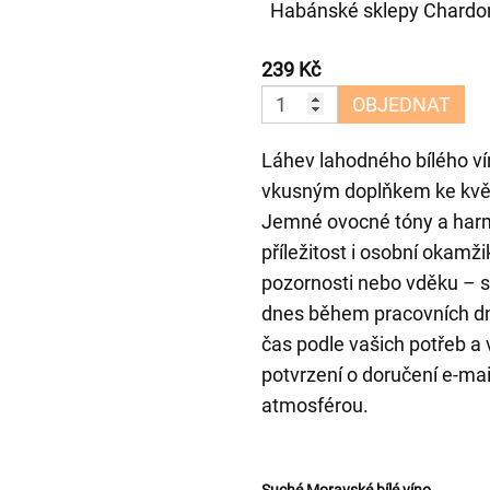
Habánské sklepy Chardon
239 Kč
OBJEDNAT
Láhev lahodného bílého vín
vkusným doplňkem ke květi
Jemné ovocné tóny a harm
příležitost i osobní okamži
pozornosti nebo vděku – s 
dnes během pracovních dn
čas podle vašich potřeb a 
potvrzení o doručení e-ma
atmosférou.