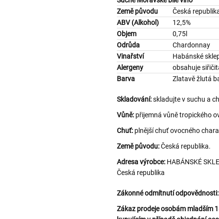
Suché Moravské bílé víno
Země původu
Česká republik
ABV (Alkohol)
12,5%
Objem
0,75l
Odrůda
Chardonnay
Vinařství
Habánské skle
Alergeny
obsahuje siřiči
Barva
Zlatavě žlutá b
Skladování:
skladujte v suchu a c
Vůně:
přijemná vůně tropického ov
Chuť:
plnější chuť ovocného chara
Země původu:
Česká republika.
Adresa výrobce:
HABÁNSKÉ SKLEPY,
Česká republika
Zákonné odmítnutí odpovědnosti:
Zákaz prodeje osobám mladším 18 