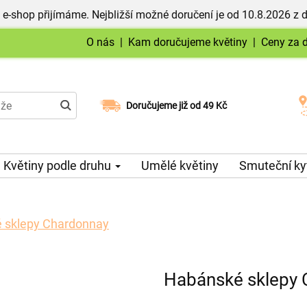
 e-shop přijímáme. Nejbližší možné doručení je od 10.8.2026 z 
O nás
|
Kam doručujeme květiny
|
Ceny za 
Doručujeme již od 49 Kč
Možný výběr času a dne doručení
Květiny podle druhu
Umělé květiny
Smuteční ky
 sklepy Chardonnay
Habánské sklepy 