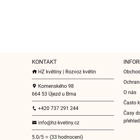
KONTAKT
INFOR
HZ květiny | Rozvoz květin
Obchod
Ochran
Komenského 98
O nás
664 53 Újezd u Brna
Často k
+420 737 291 244
Časy do
přehled
info@hz-kvetiny.cz
5.0/5 ⭐ (33 hodnocení)