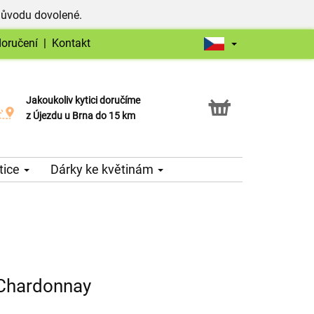
důvodu dovolené.
doručení
|
Kontakt
Jakoukoliv kytici doručíme
Možnost vyzvednout v naší květince
z Újezdu u Brna do 15 km
tice
Dárky ke květinám
Chardonnay