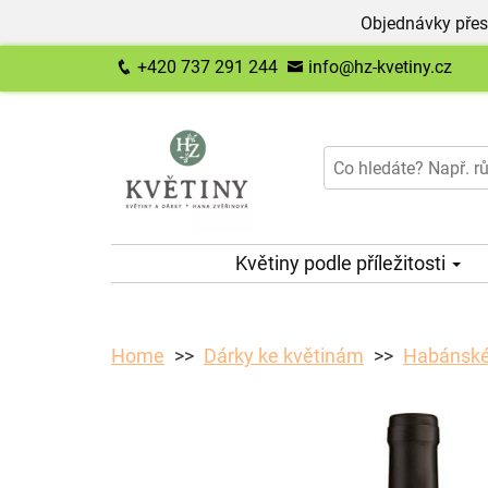
Objednávky přes
+420 737 291 244
info@hz-kvetiny.cz
Květiny podle příležitosti
Home
Dárky ke květinám
Habánské