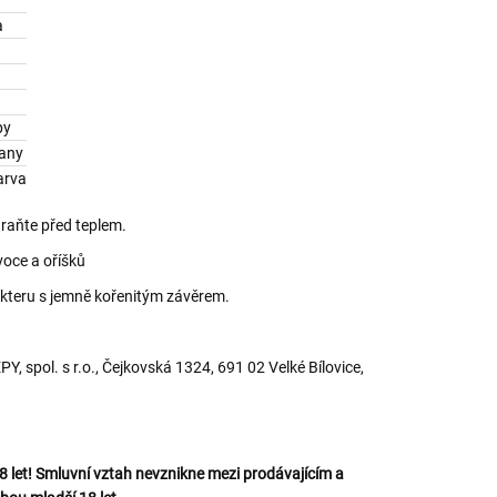
a
py
tany
arva
hraňte před teplem.
oce a oříšků
kteru s jemně kořenitým závěrem.
 spol. s r.o., Čejkovská 1324, 691 02 Velké Bílovice,
let! Smluvní vztah nevznikne mezi prodávajícím a