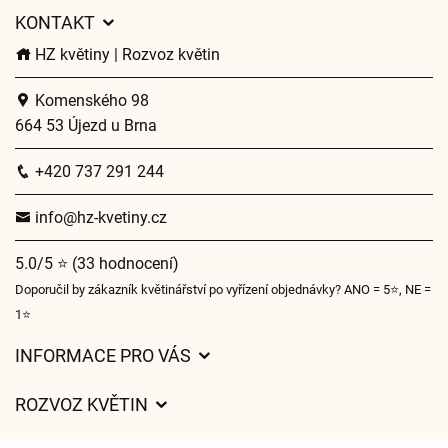
KONTAKT
HZ květiny | Rozvoz květin
Komenského 98
664 53 Újezd u Brna
+420 737 291 244
info@hz-kvetiny.cz
5.0/5 ⭐ (33 hodnocení)
Doporučil by zákazník květinářství po vyřízení objednávky? ANO = 5⭐, NE =
1⭐
INFORMACE PRO VÁS
Obchodní podmínky
ROZVOZ KVĚTIN
Ochrana osobních údajů
Ceny za doručení