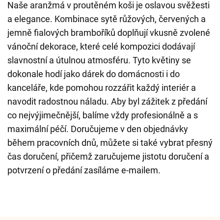
Naše aranžmá v proutěném koši je oslavou svěžesti
a elegance. Kombinace sytě růžových, červených a
jemně fialových bramboříků doplňují vkusně zvolené
vánoční dekorace, které celé kompozici dodávají
slavnostní a útulnou atmosféru. Tyto květiny se
dokonale hodí jako dárek do domácnosti i do
kanceláře, kde pomohou rozzářit každý interiér a
navodit radostnou náladu. Aby byl zážitek z předání
co nejvýjimečnější, balíme vždy profesionálně a s
maximální péčí. Doručujeme v den objednávky
během pracovních dnů, můžete si také vybrat přesný
čas doručení, přičemž zaručujeme jistotu doručení a
potvrzení o předání zasíláme e-mailem.