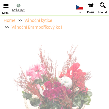
Objednávky přes e-shop přijímáme. Nejbližší možné
doručení je od 10.8.2026 z důvodu dovolené.
Košík
Hledat
Menu
Home
Vánoční kytice
Vánoční Bramboříkový koš