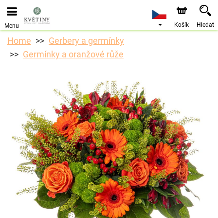
Objednávky přes e-shop přijímáme. Nejbližší možné
doručení je od 10.8.2026 z důvodu dovolené.
Košík
Hledat
Menu
Home
Gerbery a germínky
Germínky a oranžové růže