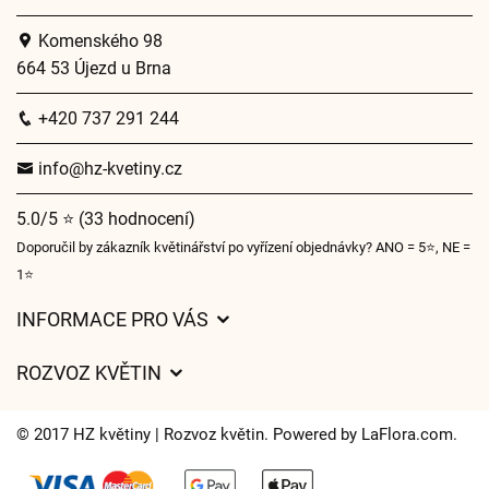
Komenského 98
664 53 Újezd u Brna
+420 737 291 244
info@hz-kvetiny.cz
5.0/5 ⭐ (33 hodnocení)
Doporučil by zákazník květinářství po vyřízení objednávky? ANO = 5⭐, NE =
1⭐
INFORMACE PRO VÁS
Obchodní podmínky
ROZVOZ KVĚTIN
Ochrana osobních údajů
Ceny za doručení
O nás
© 2017 HZ květiny | Rozvoz květin. Powered by
LaFlora.com
.
Kam doručujeme květiny
Často kladené dotazy
Cookies