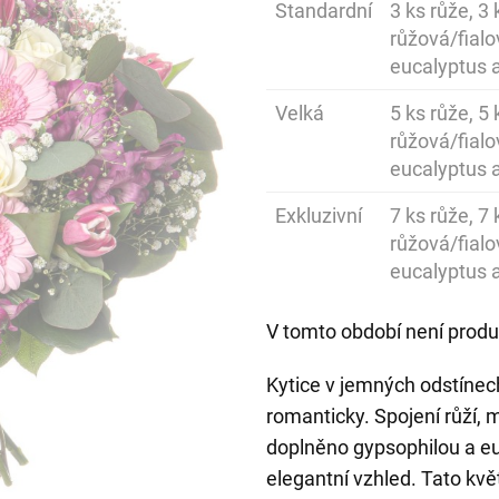
Standardní
3 ks růže, 3
růžová/fialov
eucalyptus a
Velká
5 ks růže, 5
růžová/fialov
eucalyptus a
Exkluzivní
7 ks růže, 7
růžová/fialo
eucalyptus a
V tomto období není produ
Kytice v jemných odstínec
romanticky. Spojení růží, m
doplněno gypsophilou a eu
elegantní vzhled. Tato kvě