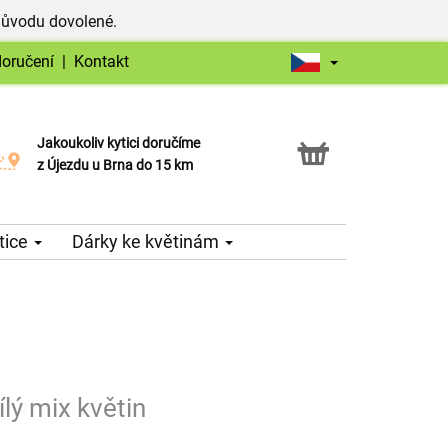
důvodu dovolené.
doručení
|
Kontakt
Jakoukoliv kytici doručíme
Možnost vyzvednout v naší květince
z Újezdu u Brna do 15 km
tice
Dárky ke květinám
ílý mix květin