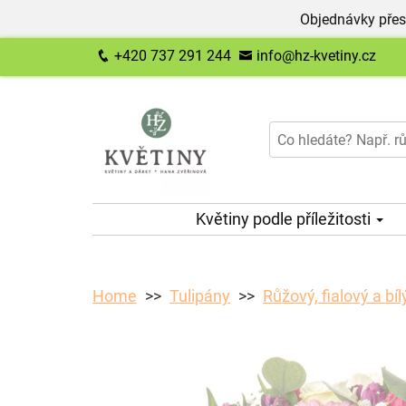
Objednávky přes
+420 737 291 244
info@hz-kvetiny.cz
Květiny podle příležitosti
Home
Tulipány
Růžový, fialový a bíl