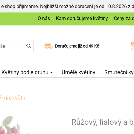
 e-shop přijímáme. Nejbližší možné doručení je od 10.8.2026 z 
O nás
|
Kam doručujeme květiny
|
Ceny za 
Doručujeme již od 49 Kč
Možný výběr času a dne doručení
Květiny podle druhu
Umělé květiny
Smuteční ky
ý mix květin
Růžový, fialový a b