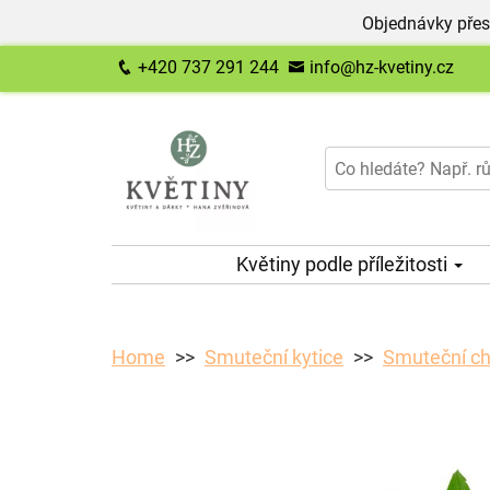
Objednávky přes
+420 737 291 244
info@hz-kvetiny.cz
Květiny podle příležitosti
Home
Smuteční kytice
Smuteční ch