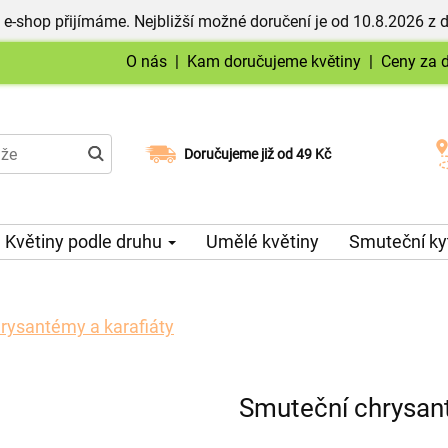
 e-shop přijímáme. Nejbližší možné doručení je od 10.8.2026 z 
O nás
|
Kam doručujeme květiny
|
Ceny za 
Doručujeme již od 49 Kč
Možný výběr času a dne doručení
Květiny podle druhu
Umělé květiny
Smuteční ky
rysantémy a karafiáty
Smuteční chrysant