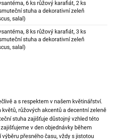
rysantéma, 6 ks růžový karafiát, 2 ks
smuteční stuha a dekorativní zeleň
scus, salal)
rysantéma, 8 ks růžový karafiát, 3 ks
smuteční stuha a dekorativní zeleň
scus, salal)
člivě a s respektem v našem květinářství.
 květů, růžových akcentů a decentní zeleně
teční stuha zajišťuje důstojný vzhled této
í zajišťujeme v den objednávky během
 výběru přesného času, vždy s jistotou