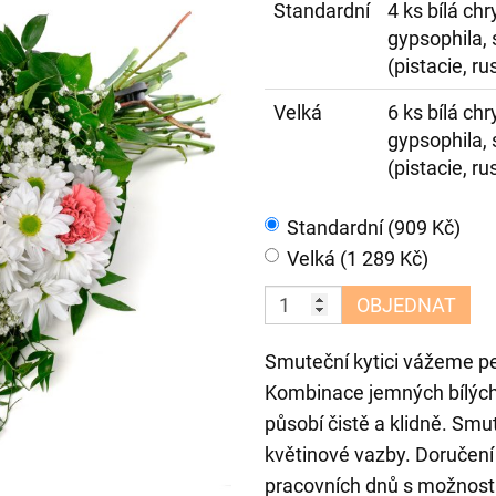
Standardní
4 ks bílá ch
gypsophila, 
(pistacie, ru
Velká
6 ks bílá ch
gypsophila, 
(pistacie, ru
Standardní (909 Kč)
Velká (1 289 Kč)
OBJEDNAT
Smuteční kytici vážeme pe
Kombinace jemných bílých
působí čistě a klidně. Smu
květinové vazby. Doručen
pracovních dnů s možností