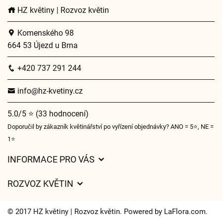
HZ květiny | Rozvoz květin
Komenského 98
664 53 Újezd u Brna
+420 737 291 244
info@hz-kvetiny.cz
5.0/5 ⭐ (33 hodnocení)
Doporučil by zákazník květinářství po vyřízení objednávky? ANO = 5⭐, NE =
1⭐
INFORMACE PRO VÁS
Obchodní podmínky
ROZVOZ KVĚTIN
Ochrana osobních údajů
Ceny za doručení
O nás
© 2017 HZ květiny | Rozvoz květin. Powered by
LaFlora.com
.
Kam doručujeme květiny