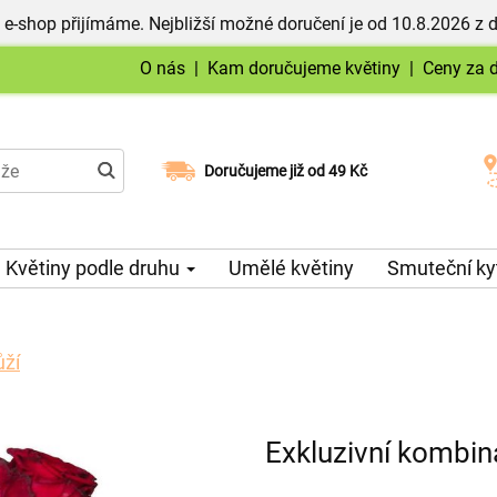
 e-shop přijímáme. Nejbližší možné doručení je od 10.8.2026 z 
O nás
|
Kam doručujeme květiny
|
Ceny za 
Doručujeme již od 49 Kč
Možný výběr času a dne doručení
Květiny podle druhu
Umělé květiny
Smuteční ky
ůží
Exkluzivní kombin