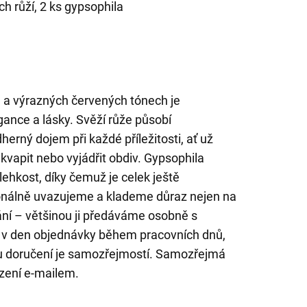
h růží, 2 ks gypsophila
 a výrazných červených tónech je
nce a lásky. Svěží růže působí
herný dojem při každé příležitosti, ať už
kvapit nebo vyjádřit obdiv. Gypsophila
lehkost, díky čemuž je celek ještě
sionálně uvazujeme a klademe důraz nejen na
edání – většinou ji předáváme osobně s
v den objednávky během pracovních dnů,
 doručení je samozřejmostí. Samozřejmá
vrzení e-mailem.