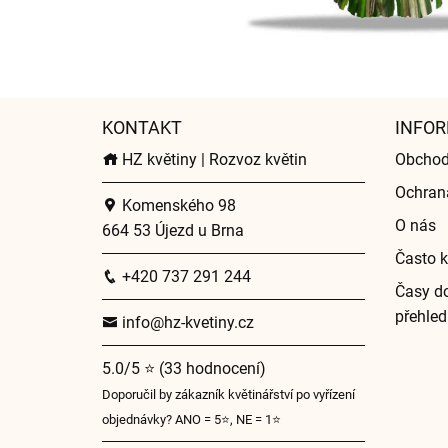
KONTAKT
INFOR
HZ květiny | Rozvoz květin
Obchod
Ochran
Komenského 98
O nás
664 53 Újezd u Brna
Často k
+420 737 291 244
Časy do
přehled
info@hz-kvetiny.cz
5.0/5 ⭐ (33 hodnocení)
Doporučil by zákazník květinářství po vyřízení
objednávky? ANO = 5⭐, NE = 1⭐