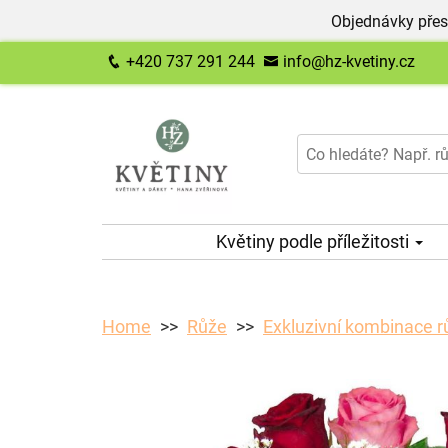
Objednávky přes
+420 737 291 244
info@hz-kvetiny.cz
Květiny podle příležitosti
Home
Růže
Exkluzivní kombinace r