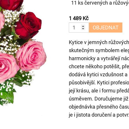
11 ks červených a růžovýc
1 489 Kč
OBJEDNAT
Kytice v jemných růžových
skutečným symbolem elega
harmonicky a vytvářejí nád
chcete někoho potěšit, pře
dodává kytici vzdušnost a 
působivější. Kytici profe
její krásu, ale i formu př
úsměvem. Doručujeme již 
objednávka přesného času
je i jistota doručení a pot