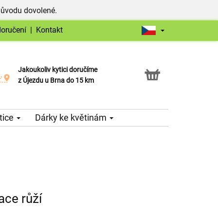
důvodu dovolené.
doručení
|
Kontakt
Jakoukoliv kytici doručíme
Možnost vyzvednout v naší květince
z Újezdu u Brna do 15 km
tice
Dárky ke květinám
ace růží