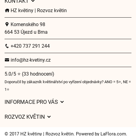
KONTAKT
HZ květiny | Rozvoz květin
Komenského 98
664 53 Újezd u Brna
+420 737 291 244
info@hz-kvetiny.cz
5.0/5 ⭐ (33 hodnocení)
Doporučil by zákazník květinářství po vyřízení objednávky? ANO = 5⭐, NE =
1⭐
INFORMACE PRO VÁS
Obchodní podmínky
ROZVOZ KVĚTIN
Ochrana osobních údajů
Ceny za doručení
O nás
© 2017 HZ květiny | Rozvoz květin. Powered by
LaFlora.com
.