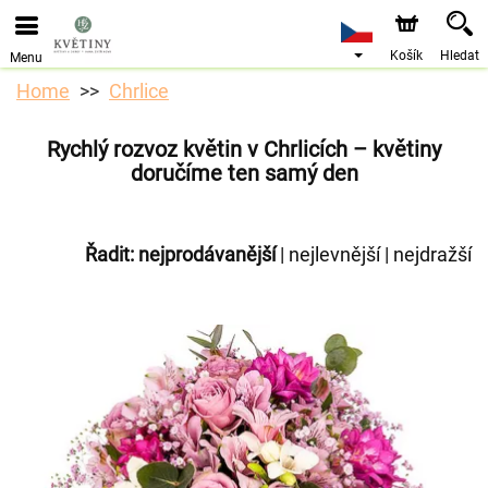
Objednávky přes e-shop přijímáme. Nejbližší možné
doručení je od 10.8.2026 z důvodu dovolené.
Košík
Hledat
Menu
Home
Chrlice
Rychlý rozvoz květin v Chrlicích – květiny
doručíme ten samý den
Řadit:
nejprodávanější
|
nejlevnější
|
nejdražší