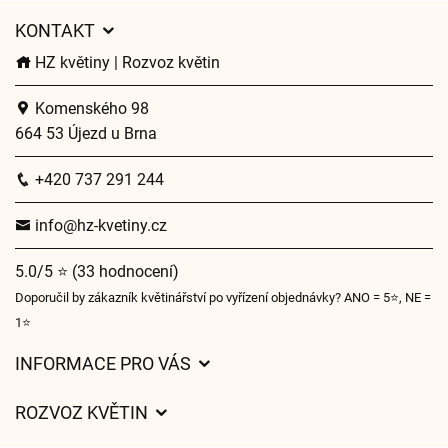
KONTAKT
HZ květiny | Rozvoz květin
Komenského 98
664 53 Újezd u Brna
+420 737 291 244
info@hz-kvetiny.cz
5.0/5 ⭐ (33 hodnocení)
Doporučil by zákazník květinářství po vyřízení objednávky? ANO = 5⭐, NE =
1⭐
INFORMACE PRO VÁS
Obchodní podmínky
ROZVOZ KVĚTIN
Ochrana osobních údajů
Ceny za doručení