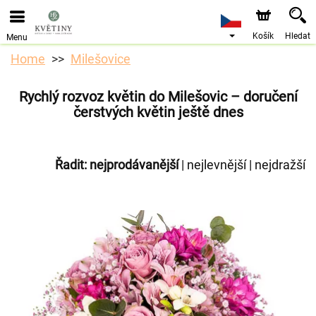
Objednávky přes e-shop přijímáme. Nejbližší možné
doručení je od 10.8.2026 z důvodu dovolené.
Košík
Hledat
Menu
Home
Milešovice
Rychlý rozvoz květin do Milešovic – doručení
čerstvých květin ještě dnes
Řadit:
nejprodávanější
|
nejlevnější
|
nejdražší