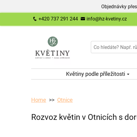
Objednávky přes
+420 737 291 244
info@hz-kvetiny.cz
Květiny podle příležitosti
Home
Otnice
Rozvoz květin v Otnicích s do