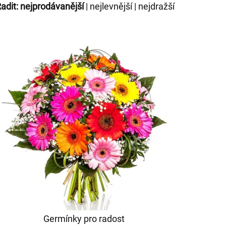
adit:
nejprodávanější
|
nejlevnější
|
nejdražší
Germínky pro radost