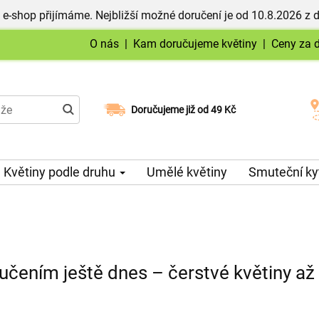
 e-shop přijímáme. Nejbližší možné doručení je od 10.8.2026 z 
O nás
|
Kam doručujeme květiny
|
Ceny za 
Doručujeme již od 49 Kč
Možný výběr času a dne doručení
Květiny podle druhu
Umělé květiny
Smuteční ky
ručením ještě dnes – čerstvé květiny až