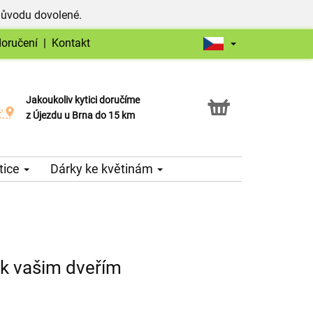
důvodu dovolené.
doručení
|
Kontakt
Jakoukoliv kytici doručíme
Možnost vyzvednout v naší květince
z Újezdu u Brna do 15 km
tice
Dárky ke květinám
 k vašim dveřím