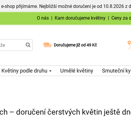
 e-shop přijímáme. Nejbližší možné doručení je od 10.8.2026 z 
O nás
|
Kam doručujeme květiny
|
Ceny za 
Doručujeme již od 49 Kč
Možný výběr času a dne doručení
Květiny podle druhu
Umělé květiny
Smuteční ky
ích – doručení čerstvých květin ještě d