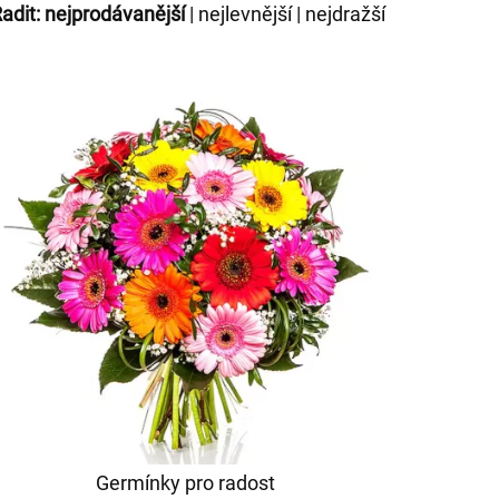
adit:
nejprodávanější
|
nejlevnější
|
nejdražší
Germínky pro radost