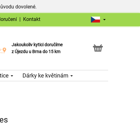
důvodu dovolené.
doručení
|
Kontakt
Jakoukoliv kytici doručíme
Možnost vyzvednout v naší květince
z Újezdu u Brna do 15 km
tice
Dárky ke květinám
nes