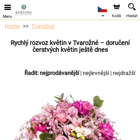
Objednávky přes e-shop přijímáme. Nejbližší možné
doručení je od 10.8.2026 z důvodu dovolené.
Košík
Hledat
Menu
Home
Tvarožná
Rychlý rozvoz květin v Tvarožné – doručení
čerstvých květin ještě dnes
Řadit:
nejprodávanější
|
nejlevnější
|
nejdražší