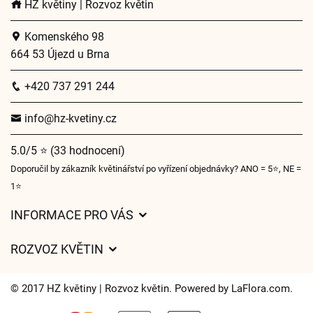
HZ květiny | Rozvoz květin
Komenského 98
664 53 Újezd u Brna
+420 737 291 244
info@hz-kvetiny.cz
5.0/5 ⭐ (33 hodnocení)
Doporučil by zákazník květinářství po vyřízení objednávky? ANO = 5⭐, NE =
1⭐
INFORMACE PRO VÁS
Obchodní podmínky
ROZVOZ KVĚTIN
Ochrana osobních údajů
Ceny za doručení
O nás
© 2017 HZ květiny | Rozvoz květin. Powered by
LaFlora.com
.
Kam doručujeme květiny
Často kladené dotazy