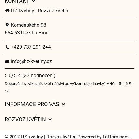
KONTAKT
HZ květiny | Rozvoz květin
Komenského 98
664 53 Újezd u Brna
+420 737 291 244
info@hz-kvetiny.cz
5.0/5 ⭐ (33 hodnocení)
Doporučil by zákazník květinářství po vyřízení objednávky? ANO = 5⭐, NE =
1⭐
INFORMACE PRO VÁS
Obchodní podmínky
ROZVOZ KVĚTIN
Ochrana osobních údajů
Ceny za doručení
O nás
© 2017 HZ květiny | Rozvoz květin. Powered by
LaFlora.com
.