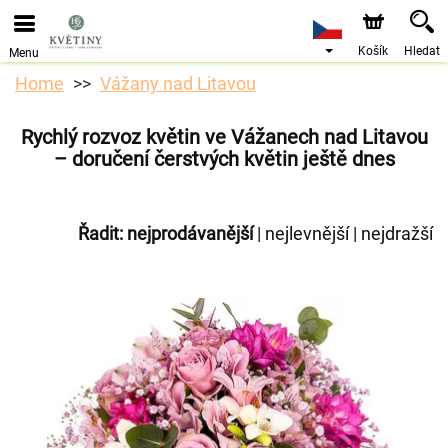
Objednávky přes e-shop přijímáme. Nejbližší možné
doručení je od 10.8.2026 z důvodu dovolené.
Košík
Hledat
Menu
Home
Vážany nad Litavou
Rychlý rozvoz květin ve Vážanech nad Litavou
– doručení čerstvých květin ještě dnes
Řadit:
nejprodávanější
|
nejlevnější
|
nejdražší