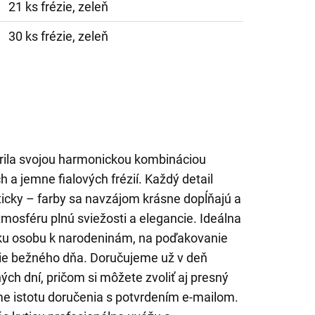
21 ks frézie, zeleň
30 ks frézie, zeleň
arila svojou harmonickou kombináciou
ch a jemne fialových frézií. Každý detail
ticky – farby sa navzájom krásne dopĺňajú a
atmosféru plnú sviežosti a elegancie. Ideálna
ízku osobu k narodeninám, na poďakovanie
nie bežného dňa. Doručujeme už v deň
ch dní, pričom si môžete zvoliť aj presný
e istotu doručenia s potvrdením e-mailom.