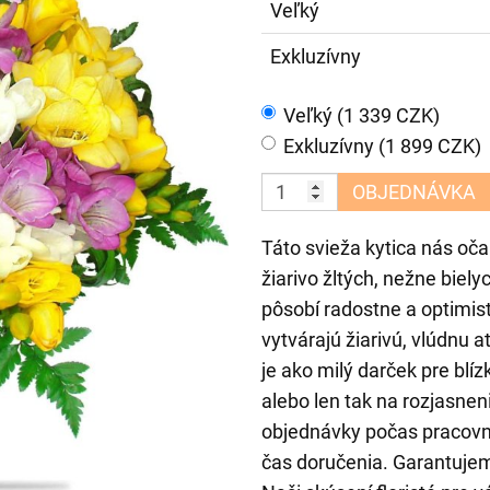
Veľký
Exkluzívny
Veľký (1 339 CZK)
Exkluzívny (1 899 CZK)
OBJEDNÁVKA
Táto svieža kytica nás oč
žiarivo žltých, nežne biely
pôsobí radostne a optimis
vytvárajú žiarivú, vlúdnu 
je ako milý darček pre bl
alebo len tak na rozjasne
objednávky počas pracovný
čas doručenia. Garantujem