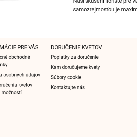
Naši skúsení floristé pre 
samozrejmosťou je maximál
MÁCIE PRE VÁS
DORUČENIE KVETOV
cné obchodné
Poplatky za doručenie
nky
Kam doručujeme kvety
a osobných údajov
Súbory cookie
ručenia kvetov –
Kontaktujte nás
d možností