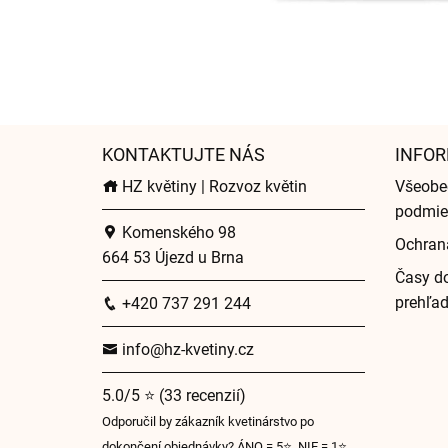
KONTAKTUJTE NÁS
INFOR
HZ květiny | Rozvoz květin
Všeobe
podmie
Komenského 98
Ochran
664 53 Újezd u Brna
Časy do
prehľa
+420 737 291 244
info@hz-kvetiny.cz
5.0/5 ⭐ (33 recenzií)
Odporučil by zákazník kvetinárstvo po
dokončení objednávky? ÁNO = 5⭐, NIE = 1⭐