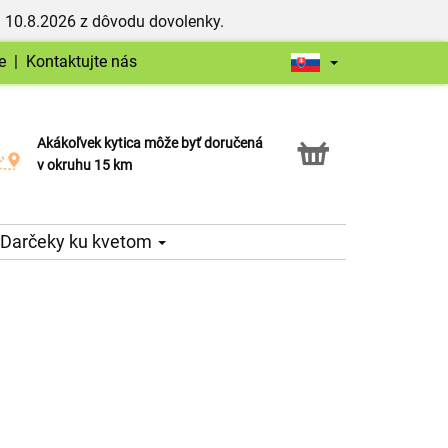
 10.8.2026 z dôvodu dovolenky.
e
|
Kontaktujte nás
Akákoľvek kytica môže byť doručená
Služba Click & Collect
v okruhu 15 km
Darčeky ku kvetom