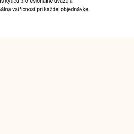
vás kyticu profesionálne uvážu a
na vstřícnost pri každej objednávke.