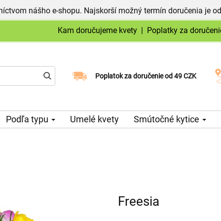
níctvom nášho e-shopu. Najskorší možný termín doručenia je od
Kam doručujeme kvety
|
Poplatky za doručeni
Vyberte si dátum doručenia
Poplatok za doručenie od 49 CZK
Podľa typu
Umelé kvety
Smútočné kytice
Freesia