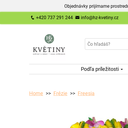
Objednávky prijímame prostred
+420 737 291 244
info@hz-kvetiny.cz
Podľa príležitosti
Home
Frézie
Freesia